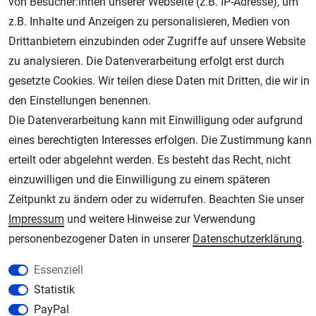
von Besucher:innen unserer Webseite (z.B. IP-Adresse), um
z.B. Inhalte und Anzeigen zu personalisieren, Medien von
Drittanbietern einzubinden oder Zugriffe auf unsere Website
zu analysieren. Die Datenverarbeitung erfolgt erst durch
gesetzte Cookies. Wir teilen diese Daten mit Dritten, die wir in
den Einstellungen benennen.
Die Datenverarbeitung kann mit Einwilligung oder aufgrund
eines berechtigten Interesses erfolgen. Die Zustimmung kann
AGB
Widerrufsrecht
Datenschutz
Impressum
erteilt oder abgelehnt werden. Es besteht das Recht, nicht
einzuwilligen und die Einwilligung zu einem späteren
Unsere weiteren Shops:
Zeitpunkt zu ändern oder zu widerrufen. Beachten Sie unser
Schmincke-City.de
Impressum
und weitere Hinweise zur Verwendung
Schmincke Künstlerfarben das Gesamtsortiment
personenbezogener Daten in unserer
Daten­schutz­erklärung
.
Plotter-City.com
Essenziell
Schneideplotter, Transferpressen, Siebdruck und Plotterfolien
Statistik
Modellbau-City.com
PayPal