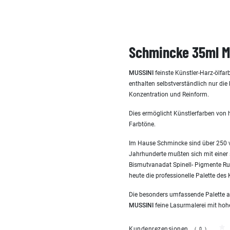
Schmincke 35ml M
MUSSINI
feinste Künstler-Harz-ölfar
enthalten selbstverständlich nur die
Konzentration und Reinform.
Dies ermöglicht Künstlerfarben von 
Farbtöne.
Im Hause Schmincke sind über 250 v
Jahrhunderte mußten sich mit einer 
Bismutvanadat Spinell- Pigmente Rut
heute die professionelle Palette de
Die besonders umfassende Palette a
MUSSINI
feine Lasurmalerei mit hoher
Kundenrezensionen
(0)