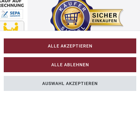
ALLE AKZEPTIEREN
Impressum
ALLE ABLEHNEN
Im-Shop-kaufen.de
AUSWAHL AKZEPTIEREN
n Sie Farbe ins Spiel.
Küchen Zubehör - Haus/Garten - Tierbedarf