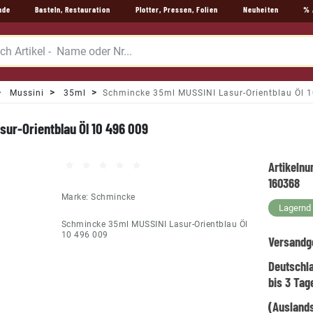
nde
Basteln, Restauration
Plotter, Pressen, Folien
Neuheiten
% 
Mussini
35ml
Schmincke 35ml MUSSINI Lasur-Orientblau Öl 
ur-Orientblau Öl 10 496 009
Artikeln
160368
Marke:
Schmincke
Lagernd -
Schmincke 35ml MUSSINI Lasur-Orientblau Öl
10 496 009
Versandg
Deutschl
bis 3 Tag
(Auslands