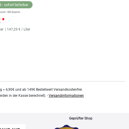
 - sofort lieferbar
Lagernd - sofort lieferbar
wicht:
180
Gramm.
** Versandgewicht:
180
Gramm.
€ *
25,36 € *
ter
| 147,29 € / Liter
118
Milliliter
| 214,92 € / Liter
kg = 6,90€ und ab 149€ Bestellwert Versandkostenfrei.
rden in der Kasse berechnet). -
Versandinformationen
Geprüfter Shop