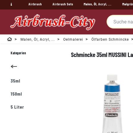
Airbrush
Airbrush Sets
Malen, Öl, Acryl, ...
Malgrü
Malen, Öl, Acryl, ...
Oelmalerei
Ölfarben Schmincke
Kategorien
Schmincke 35ml MUSSINI Las
35ml
150ml
5 Liter