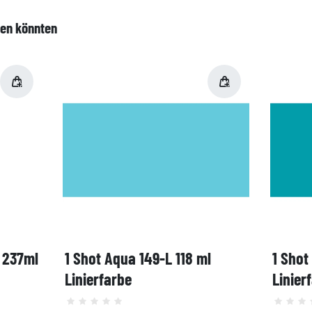
len könnten
, 237ml
1 Shot Aqua 149-L 118 ml
1 Shot
Linierfarbe
Linier