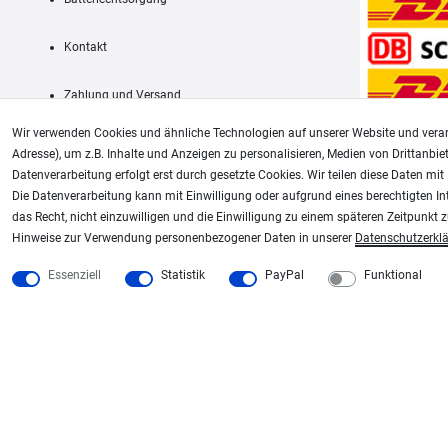
Kontakt
Zahlung und Versand
Wir verwenden Cookies und ähnliche Technologien auf unserer Website und verar
Adresse), um z.B. Inhalte und Anzeigen zu personalisieren, Medien von Drittanbie
Datenverarbeitung erfolgt erst durch gesetzte Cookies. Wir teilen diese Daten mit 
AGB
Die Datenverarbeitung kann mit Einwilligung oder aufgrund eines berechtigten In
das Recht, nicht einzuwilligen und die Einwilligung zu einem späteren Zeitpunkt 
Unsere weiteren Shops:
Hinweise zur Verwendung personenbezogener Daten in unserer
Daten­schutz­erkl
Schmincke-City.de
Plotter-City.com
Essenziell
Statistik
PayPal
Funktional
Schmincke Künstlerfarben das Gesamtsortiment
Schneideplotter, Transferpr