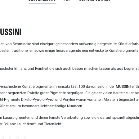
USSINI
ben von Schmincke sind einzigartige besonders aufwendig hergestellte Künstlerfarb
 besten traditionellen sowie einige herausragende neu entwickelte Künstlerpigmente
höchster Brillanz und Reinheit die sich auch besser mischen lassen als aus begre
erschiedene Künstlerpigmente im Einsatz fast 100 davon sind in der
MUSSINI
enth
sehr begrenzten Palette guter Pigmente begnügen. Einige der vielen heute neu entwi
il-Pigmente Diketo-Pyrrolo-Pyrol und Perylen wären von alten Meistern begeistert
s Künstlers um besonders lichtbeständige Nuancen.
n Lasurpigmenten und deren feinste Verarbeitung sowie die darauf speziell abges
 Brillanz Leuchtkraft und Tiefenlicht.