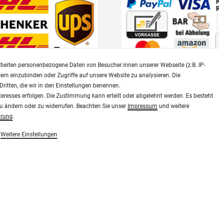
beiten personenbezogene Daten von Besucher:innen unserer Webseite (z.B. IP-
tern einzubinden oder Zugriffe auf unsere Website zu analysieren. Die
Dritten, die wir in den Einstellungen benennen.
Widerrufsrecht
Datenschutz
teresses erfolgen. Die Zustimmung kann erteilt oder abgelehnt werden. Es besteht
zu ändern oder zu widerrufen. Beachten Sie unser
Impressum
und weitere
ärung
.
Modellbau-City.com
Weitere Einstellungen
essen, Siebdruck und Plotterfolien
Military + Tabletop Plastikmodelle und Modellbau Farben - Bringe