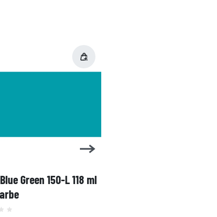
 Blue Green 150-L 118 ml
1 Shot Bright Red 104-L 
farbe
Linierfarbe