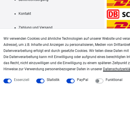
Kontakt
Zahlung und Versand
Wir verwenden Cookies und ähnliche Technologien auf unserer Website und verar
Adresse), um z.B. Inhalte und Anzeigen zu personalisieren, Medien von Drittanbie
Datenverarbeitung erfolgt erst durch gesetzte Cookies. Wir teilen diese Daten mit 
AGB
Die Datenverarbeitung kann mit Einwilligung oder aufgrund eines berechtigten In
das Recht, nicht einzuwilligen und die Einwilligung zu einem späteren Zeitpunkt 
Unsere weiteren Shops:
Hinweise zur Verwendung personenbezogener Daten in unserer
Daten­schutz­erkl
Schmincke-City.de
Plotter-City.com
Essenziell
Statistik
PayPal
Funktional
Schmincke Künstlerfarben das Gesamtsortiment
Schneideplotter, Transferpr