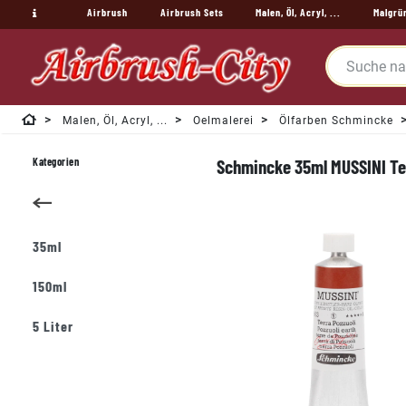
Airbrush
Airbrush Sets
Malen, Öl, Acryl, ...
Malgrü
Malen, Öl, Acryl, ...
Oelmalerei
Ölfarben Schmincke
Kategorien
Schmincke 35ml MUSSINI Ter
35ml
150ml
5 Liter