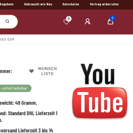
Angebote
Gebraucht wie Neu
Gutscheine
Vertrag widerrufen
0
0
 663 009
WUNSCH
ummer:
LISTE
 sofort lieferbar
ewicht:
49
Gramm.
and:
Standard DHL Lieferzeit 1
e.
versand Lieferzeit 3 bis 14