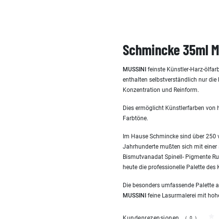
Schmincke 35ml M
MUSSINI
feinste Künstler-Harz-ölfar
enthalten selbstverständlich nur die
Konzentration und Reinform.
Dies ermöglicht Künstlerfarben von 
Farbtöne.
Im Hause Schmincke sind über 250 v
Jahrhunderte mußten sich mit einer 
Bismutvanadat Spinell- Pigmente Rut
heute die professionelle Palette de
Die besonders umfassende Palette a
MUSSINI
feine Lasurmalerei mit hoher
Kundenrezensionen
(0)