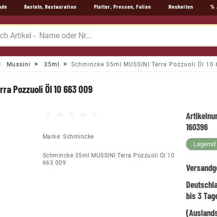
nde
Basteln, Restauration
Plotter, Pressen, Folien
Neuheiten
% 
Mussini
35ml
Schmincke 35ml MUSSINI Terra Pozzuoli Öl 10
ra Pozzuoli Öl 10 663 009
Artikeln
160396
Marke:
Schmincke
Lagernd -
Schmincke 35ml MUSSINI Terra Pozzuoli Öl 10
663 009
Versandg
Deutschl
bis 3 Tag
(Auslands