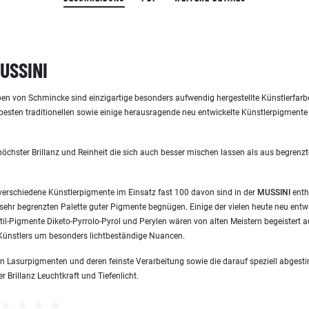
USSINI
ben von Schmincke sind einzigartige besonders aufwendig hergestellte Künstlerfarb
 besten traditionellen sowie einige herausragende neu entwickelte Künstlerpigmente
höchster Brillanz und Reinheit die sich auch besser mischen lassen als aus begre
erschiedene Künstlerpigmente im Einsatz fast 100 davon sind in der
MUSSINI
enth
sehr begrenzten Palette guter Pigmente begnügen. Einige der vielen heute neu entwi
il-Pigmente Diketo-Pyrrolo-Pyrol und Perylen wären von alten Meistern begeistert
s Künstlers um besonders lichtbeständige Nuancen.
n Lasurpigmenten und deren feinste Verarbeitung sowie die darauf speziell abges
 Brillanz Leuchtkraft und Tiefenlicht.