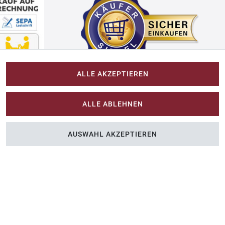
ALLE AKZEPTIEREN
Impressum
ALLE ABLEHNEN
Im-Shop-kaufen.de
AUSWAHL AKZEPTIEREN
n Sie Farbe ins Spiel.
Küchen Zubehör - Haus/Garten - Tierbedarf