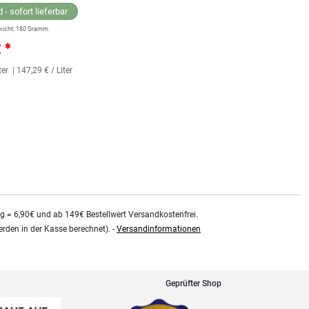
 - sofort lieferbar
Lagernd - sofort lieferbar
wicht:
180
Gramm.
** Versandgewicht:
180
Gramm.
€ *
25,36 € *
ter
| 147,29 € / Liter
118
Milliliter
| 214,92 € / Liter
kg = 6,90€ und ab 149€ Bestellwert Versandkostenfrei.
rden in der Kasse berechnet). -
Versandinformationen
Geprüfter Shop