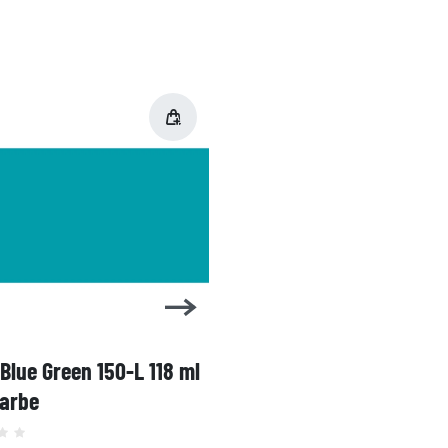
 Blue Green 150-L 118 ml
1 Shot Bright Red 104-L 
farbe
Linierfarbe