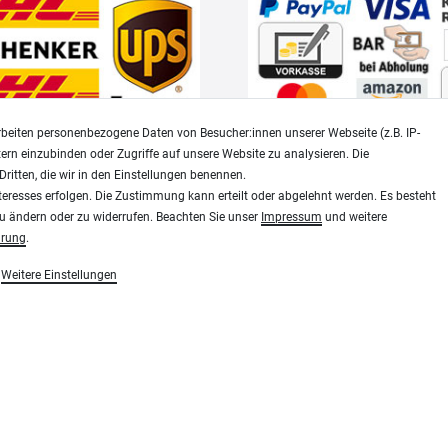
beiten personenbezogene Daten von Besucher:innen unserer Webseite (z.B. IP-
tern einzubinden oder Zugriffe auf unsere Website zu analysieren. Die
Dritten, die wir in den Einstellungen benennen.
Widerrufsrecht
Datenschutz
teresses erfolgen. Die Zustimmung kann erteilt oder abgelehnt werden. Es besteht
zu ändern oder zu widerrufen. Beachten Sie unser
Impressum
und weitere
ärung
.
Modellbau-City.com
Weitere Einstellungen
essen, Siebdruck und Plotterfolien
Military + Tabletop Plastikmodelle und Modellbau Farben - Bringe