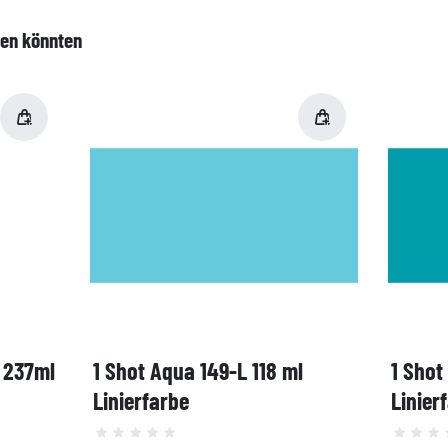
len könnten
, 237ml
1 Shot Aqua 149-L 118 ml
1 Shot
Linierfarbe
Linier