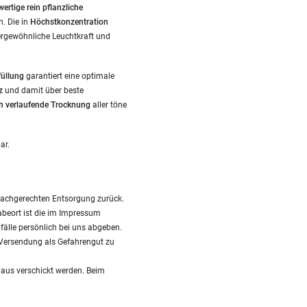
ertige rein pflanzliche
. Die in
Höchstkonzentration
ergewöhnliche Leuchtkraft und
füllung
garantiert eine optimale
z
und damit über beste
h verlaufende Trocknung
aller töne
ar.
fachgerechten Entsorgung zurück.
gabeort ist die im Impressum
fälle persönlich bei uns abgeben.
i Versendung als Gefahrengut zu
Haus verschickt werden. Beim