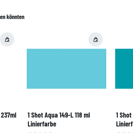
len könnten
, 237ml
1 Shot Aqua 149-L 118 ml
1 Shot
Linierfarbe
Linier