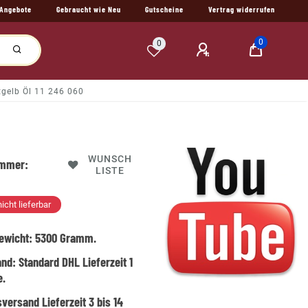
Angebote
Gebraucht wie Neu
Gutscheine
Vertrag widerrufen
0
0
gelb Öl 11 246 060
WUNSCH
ummer:
LISTE
nicht lieferbar
ewicht:
5300
Gramm.
and:
Standard DHL Lieferzeit 1
e.
versand Lieferzeit 3 bis 14