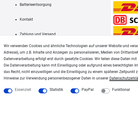
Batterieentsorgung
Kontakt
Zahlung und Versand
Wir verwenden Cookies und ähnliche Technologien auf unserer Website und verar
Adresse), um z.B. Inhalte und Anzeigen zu personalisieren, Medien von Drittanbie
Datenverarbeitung erfolgt erst durch gesetzte Cookies. Wir teilen diese Daten mit 
AGB
Die Datenverarbeitung kann mit Einwilligung oder aufgrund eines berechtigten In
das Recht, nicht einzuwilligen und die Einwilligung zu einem späteren Zeitpunkt 
Unsere weiteren Shops:
Hinweise zur Verwendung personenbezogener Daten in unserer
Daten­schutz­erkl
Schmincke-City.de
Plotter-City.com
Essenziell
Statistik
PayPal
Funktional
Schmincke Künstlerfarben das Gesamtsortiment
Schneideplotter, Transferpr