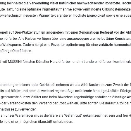
ung beinhaltet die
Verwendung vieler
natürlicher nachwachsender Rohstoffe
.
Hochw
gute Haftung eine optimale Pigmentaufnahme sowie verminderte Gilbungstendenzen
owie technisch neuesten
Pigmente
garantieren höchste Ergiebigkeit sowie eine auß
onell auf Drei-Walzenstühlen angerieben mit einer 3-monatigen Reifezeit vor der Ab
inen ölfarbe. Alle Farben verfügen über eine
ausgewogene cremig-buttrige Konsisten
 Werkspuren. Zudem sorgt eine Rezeptur-optimierung für eine
verkürzte harmonisc
dsfähige Oberflächen.
t mit MUSSINI feinsten Künstler-Harz-ölfarben und mit anderen ölfarben kombinierb
brennungsmotoren- oder Getriebeöl nehmen wir als Altöl kostenlos zum Zweck der 
ls auf ölfilter und beim öl-wechsel regelmäßige anfallende ölhaltige Abfälle. Rück
gebrauchte öl bzw. ölfilter und beim ölwechsel regelmäßige anfallende ölhaltige Ab
 der Versandkosten den Versand per Post wählen. Bitte achten Sie darauf Altöl be
hältnisse zu verwenden.
s an unser Warenlager muss die Ware als "Gefahrgut" gekennzeichnet sein und frei 
en die einen möglichen ölaustritt unterbinden.