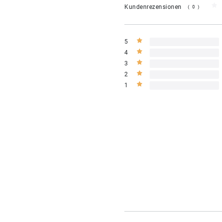
Kundenrezensionen
(0)
5
4
3
2
1