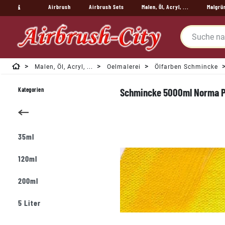
Airbrush
Airbrush Sets
Malen, Öl, Acryl, ...
Malgrü
Malen, Öl, Acryl, ...
Oelmalerei
Ölfarben Schmincke
Kategorien
Schmincke 5000ml Norma Pro
35ml
120ml
200ml
5 Liter