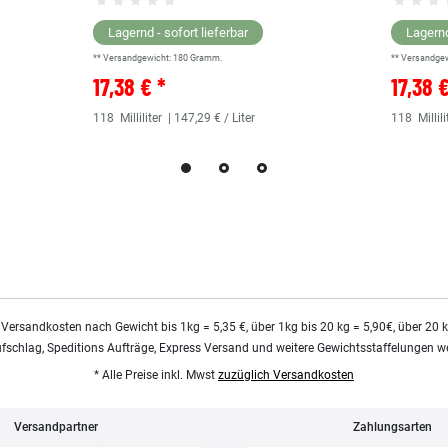
Lagernd - sofort lieferbar
Lagernd
** Versandgewicht:
180
Gramm.
** Versandge
17,38 € *
17,38 
118
Milliliter
| 147,29 € / Liter
118
Millili
 Versandkosten nach Gewicht bis 1kg = 5,35 €, über 1kg bis 20 kg = 5,90€, über 20 
ufschlag, Speditions Aufträge, Express Versand und weitere Gewichtsstaffelungen we
* Alle Preise inkl. Mwst
zuzüglich Versandkosten
Versandpartner
Zahlungsarten