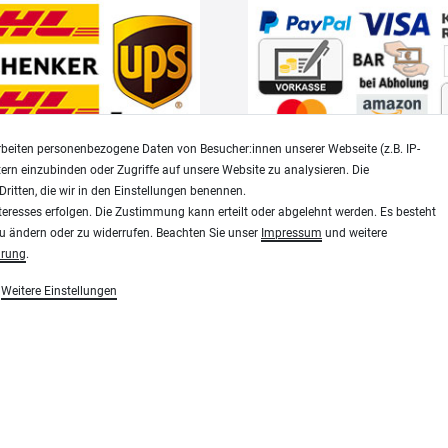
beiten personenbezogene Daten von Besucher:innen unserer Webseite (z.B. IP-
tern einzubinden oder Zugriffe auf unsere Website zu analysieren. Die
Dritten, die wir in den Einstellungen benennen.
Widerrufsrecht
Datenschutz
teresses erfolgen. Die Zustimmung kann erteilt oder abgelehnt werden. Es besteht
zu ändern oder zu widerrufen. Beachten Sie unser
Impressum
und weitere
ärung
.
Modellbau-City.com
Weitere Einstellungen
essen, Siebdruck und Plotterfolien
Military + Tabletop Plastikmodelle und Modellbau Farben - Bringe