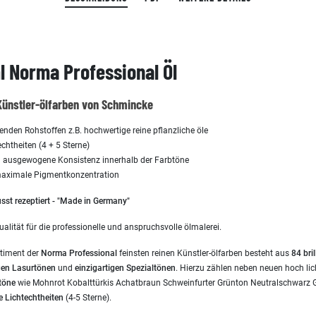
 Norma Professional Öl
Künstler-ölfarben von Schmincke
en Rohstoffen z.B. hochwertige reine pflanzliche öle
chtheiten (4 + 5 Sterne)
ausgewogene Konsistenz innerhalb der Farbtöne
 maximale Pigmentkonzentration
st rezeptiert - "Made in Germany"
ualität für die professionelle und anspruchsvolle ölmalerei.
rtiment der
Norma Professional
feinsten reinen Künstler-ölfarben besteht aus
84 bri
gen Lasurtönen
und
einzigartigen
Spezialtönen
. Hierzu zählen neben neuen hoch li
töne
wie Mohnrot Kobalttürkis Achatbraun Schweinfurter Grünton Neutralschwarz Go
e Lichtechtheiten
(4-5 Sterne).