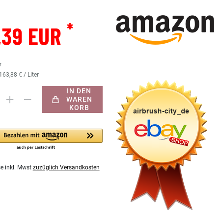
*
,39 EUR
r
163,88 € / Liter
IN DEN
WAREN
KORB
se inkl. Mwst
zuzüglich Versandkosten