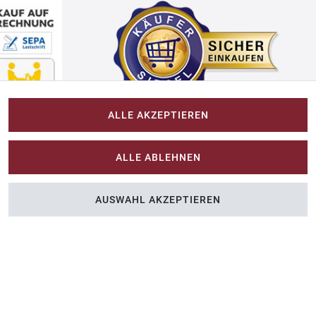
ALLE AKZEPTIEREN
Impressum
ALLE ABLEHNEN
Im-Shop-kaufen.de
AUSWAHL AKZEPTIEREN
n Sie Farbe ins Spiel.
Küchen Zubehör - Haus/Garten - Tierbedarf