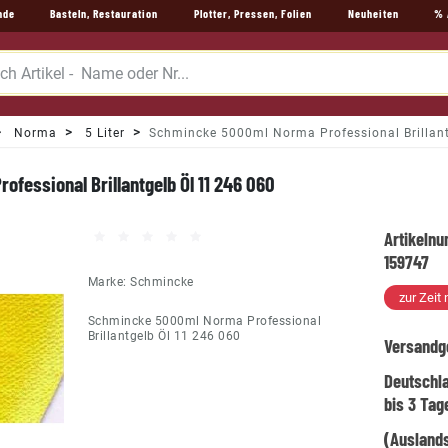
nde
Basteln, Restauration
Plotter, Pressen, Folien
Neuheiten
% 
Norma
5 Liter
Schmincke 5000ml Norma Professional Brillant
fessional Brillantgelb Öl 11 246 060
Artikeln
159747
Marke:
Schmincke
zur Zeit 
Schmincke 5000ml Norma Professional
Brillantgelb Öl 11 246 060
Versandg
Deutschl
bis 3 Tag
(Auslands