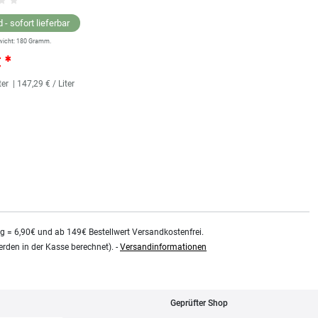
 - sofort lieferbar
Lagernd - sofort lieferbar
wicht:
180
Gramm.
** Versandgewicht:
180
Gramm.
€ *
25,36 € *
ter
| 147,29 € / Liter
118
Milliliter
| 214,92 € / Liter
kg = 6,90€ und ab 149€ Bestellwert Versandkostenfrei.
rden in der Kasse berechnet). -
Versandinformationen
Geprüfter Shop