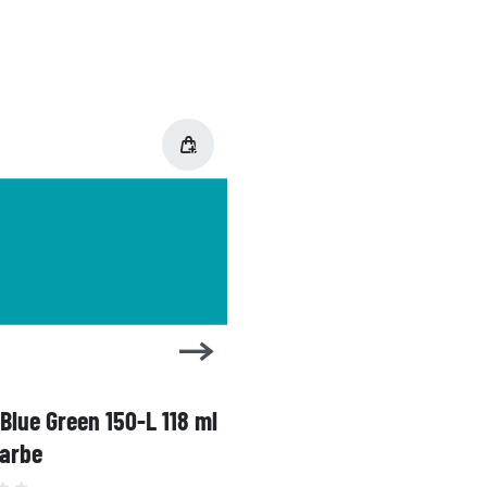
 Blue Green 150-L 118 ml
1 Shot Bright Red 104-L 
farbe
Linierfarbe