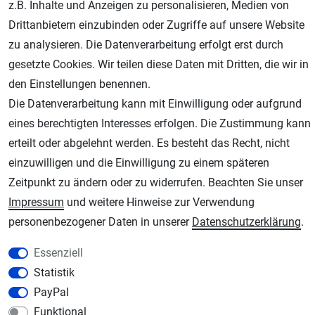
z.B. Inhalte und Anzeigen zu personalisieren, Medien von
Drittanbietern einzubinden oder Zugriffe auf unsere Website
zu analysieren. Die Datenverarbeitung erfolgt erst durch
gesetzte Cookies. Wir teilen diese Daten mit Dritten, die wir in
den Einstellungen benennen.
Die Datenverarbeitung kann mit Einwilligung oder aufgrund
AGB
Widerrufsrecht
Datenschutz
Impressum
eines berechtigten Interesses erfolgen. Die Zustimmung kann
erteilt oder abgelehnt werden. Es besteht das Recht, nicht
Unsere weiteren Shops:
einzuwilligen und die Einwilligung zu einem späteren
Schmincke-City.de
Zeitpunkt zu ändern oder zu widerrufen. Beachten Sie unser
Schmincke Künstlerfarben das Gesamtsortiment
Impressum
und weitere Hinweise zur Verwendung
Plotter-City.com
personenbezogener Daten in unserer
Daten­schutz­erklärung
.
Schneideplotter, Transferpressen, Siebdruck und Plotterfolien
Essenziell
Modellbau-City.com
Statistik
Military + Tabletop Plastikmodelle und Modellbau Farben - Bringen Sie Farbe ins
PayPal
Spiel.
Funktional