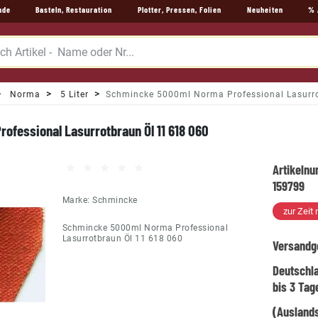
nde
Basteln, Restauration
Plotter, Pressen, Folien
Neuheiten
% 
Norma
5 Liter
Schmincke 5000ml Norma Professional Lasurro
fessional Lasurrotbraun Öl 11 618 060
Artikeln
159799
Marke:
Schmincke
zur Zeit 
Schmincke 5000ml Norma Professional
Lasurrotbraun Öl 11 618 060
Versandg
Deutschl
bis 3 Tag
(Auslands