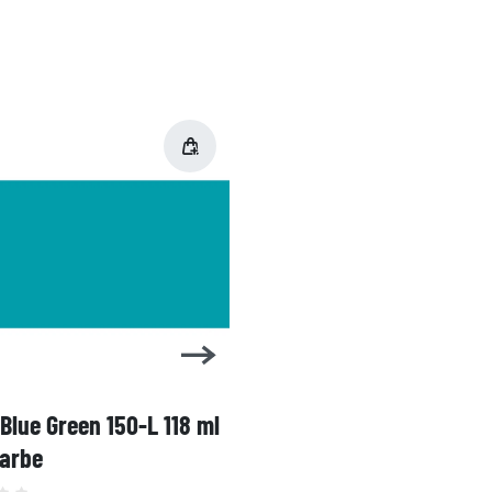
 Blue Green 150-L 118 ml
1 Shot Bright Red 104-L 
farbe
Linierfarbe