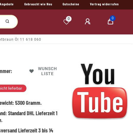
Angebote
Gebraucht wie Neu
Gutscheine
Vertrag widerrufen
0
0
tbraun Öl 11 618 060
WUNSCH
ummer:
LISTE
nicht lieferbar
ewicht:
5300
Gramm.
and:
Standard DHL Lieferzeit 1
e.
versand Lieferzeit 3 bis 14