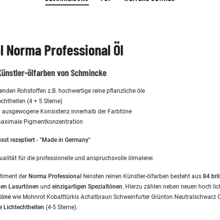
 Norma Professional Öl
Künstler-ölfarben von Schmincke
en Rohstoffen z.B. hochwertige reine pflanzliche öle
chtheiten (4 + 5 Sterne)
ausgewogene Konsistenz innerhalb der Farbtöne
 maximale Pigmentkonzentration
st rezeptiert - "Made in Germany"
ualität für die professionelle und anspruchsvolle ölmalerei.
rtiment der
Norma Professional
feinsten reinen Künstler-ölfarben besteht aus
84 bri
gen Lasurtönen
und
einzigartigen
Spezialtönen
. Hierzu zählen neben neuen hoch li
töne
wie Mohnrot Kobalttürkis Achatbraun Schweinfurter Grünton Neutralschwarz Go
e Lichtechtheiten
(4-5 Sterne).