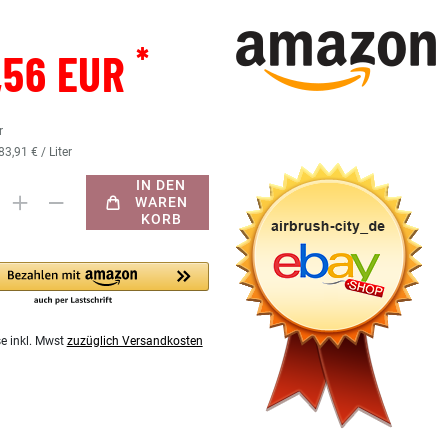
*
,56 EUR
r
83,91 € / Liter
IN DEN
WAREN
KORB
se inkl. Mwst
zuzüglich Versandkosten