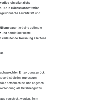
ertige rein pflanzliche
. Die in
Höchstkonzentration
ergewöhnliche Leuchtkraft und
füllung
garantiert eine optimale
z
und damit über beste
h verlaufende Trocknung
aller töne
ar.
fachgerechten Entsorgung zurück.
gabeort ist die im Impressum
fälle persönlich bei uns abgeben.
i Versendung als Gefahrengut zu
Haus verschickt werden. Beim