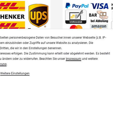
beiten personenbezogene Daten von Besucher:innen unserer Webseite (z.B. IP-
tern einzubinden oder Zugriffe auf unsere Website zu analysieren. Die
Dritten, die wir in den Einstellungen benennen.
Widerrufsrecht
Datenschutz
teresses erfolgen. Die Zustimmung kann erteilt oder abgelehnt werden. Es besteht
zu ändern oder zu widerrufen. Beachten Sie unser
Impressum
und weitere
ärung
.
Modellbau-City.com
Weitere Einstellungen
essen, Siebdruck und Plotterfolien
Military + Tabletop Plastikmodelle und Modellbau Farben - Bringe