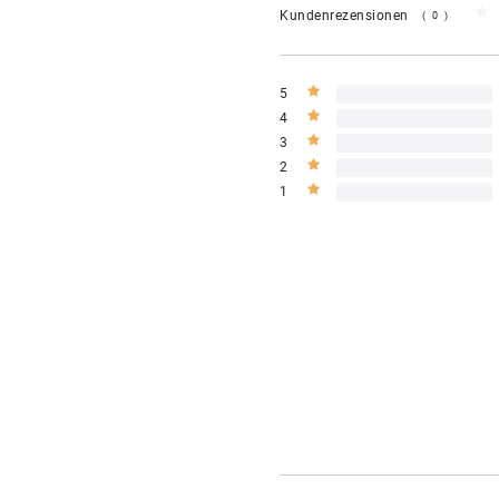
Kundenrezensionen
(0)
5
4
3
2
1