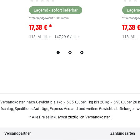
Lagernd - sofort lieferbar
Lagernd
** Versandgewicht:
180
Gramm.
** Versandge
17,38 € *
17,38 
118
Milliliter
| 147,29 € / Liter
118
Millili
 Versandkosten nach Gewicht bis 1kg = 5,35 €, über 1kg bis 20 kg = 5,90€, über 20 
ufschlag, Speditions Aufträge, Express Versand und weitere Gewichtsstaffelungen we
* Alle Preise inkl. Mwst
zuzüglich Versandkosten
Versandpartner
Zahlungsarten