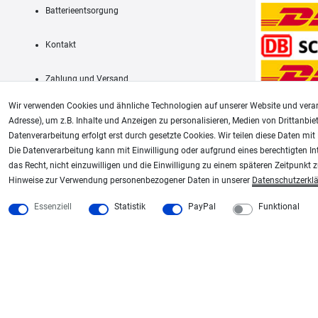
Batterieentsorgung
Kontakt
Zahlung und Versand
Wir verwenden Cookies und ähnliche Technologien auf unserer Website und verar
Adresse), um z.B. Inhalte und Anzeigen zu personalisieren, Medien von Drittanbie
Datenverarbeitung erfolgt erst durch gesetzte Cookies. Wir teilen diese Daten mit 
AGB
Die Datenverarbeitung kann mit Einwilligung oder aufgrund eines berechtigten In
das Recht, nicht einzuwilligen und die Einwilligung zu einem späteren Zeitpunkt 
Unsere weiteren Shops:
Hinweise zur Verwendung personenbezogener Daten in unserer
Daten­schutz­erkl
Schmincke-City.de
Plotter-City.com
Essenziell
Statistik
PayPal
Funktional
Schmincke Künstlerfarben das Gesamtsortiment
Schneideplotter, Transferpr