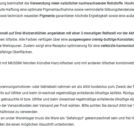
ung beinhaltet die
Verwendung vieler
natürlicher nachwachsender Rohstoffe
.
Hochw
gute Haftung eine optimale Pigmentaufnahme sowie verminderte Gilbungstendenzen
owie technisch neuesten
Pigmente
garantieren höchste Ergiebigkeit sowie eine auß
onell auf Drei-Walzenstühlen angerieben mit einer 3-monatigen Reifezeit vor der Ab
inen ölfarbe. Alle Farben verfügen über eine
ausgewogene cremig-buttrige Konsisten
 Werkspuren. Zudem sorgt eine Rezeptur-optimierung für eine
verkürzte harmonisc
dsfähige Oberflächen.
t mit MUSSINI feinsten Künstler-Harz-ölfarben und mit anderen ölfarben kombinierb
brennungsmotoren- oder Getriebeöl nehmen wir als Altöl kostenlos zum Zweck der 
ls auf ölfilter und beim öl-wechsel regelmäßige anfallende ölhaltige Abfälle. Rück
gebrauchte öl bzw. ölfilter und beim ölwechsel regelmäßige anfallende ölhaltige Ab
 der Versandkosten den Versand per Post wählen. Bitte achten Sie darauf Altöl be
hältnisse zu verwenden.
s an unser Warenlager muss die Ware als "Gefahrgut" gekennzeichnet sein und frei 
en die einen möglichen ölaustritt unterbinden.