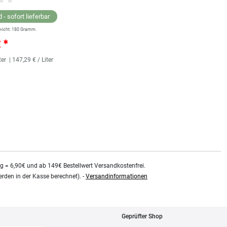
 - sofort lieferbar
Lagernd - sofort lieferbar
wicht:
180
Gramm.
** Versandgewicht:
180
Gramm.
€ *
25,36 € *
ter
| 147,29 € / Liter
118
Milliliter
| 214,92 € / Liter
kg = 6,90€ und ab 149€ Bestellwert Versandkostenfrei.
rden in der Kasse berechnet). -
Versandinformationen
Geprüfter Shop