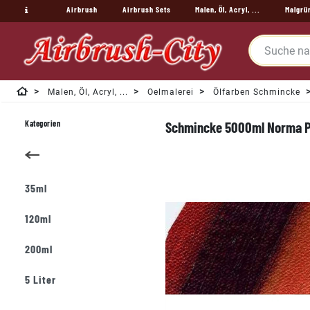
Airbrush
Airbrush Sets
Malen, Öl, Acryl, ...
Malgrü
Malen, Öl, Acryl, ...
Oelmalerei
Ölfarben Schmincke
Kategorien
Schmincke 5000ml Norma Pro
35ml
120ml
200ml
5 Liter