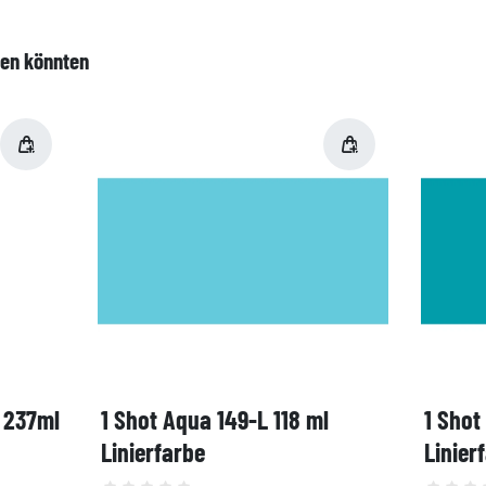
len könnten
, 237ml
1 Shot Aqua 149-L 118 ml
1 Shot
Linierfarbe
Linier