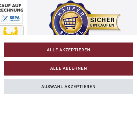
ALLE AKZEPTIEREN
Impressum
ALLE ABLEHNEN
Im-Shop-kaufen.de
AUSWAHL AKZEPTIEREN
n Sie Farbe ins Spiel.
Küchen Zubehör - Haus/Garten - Tierbedarf