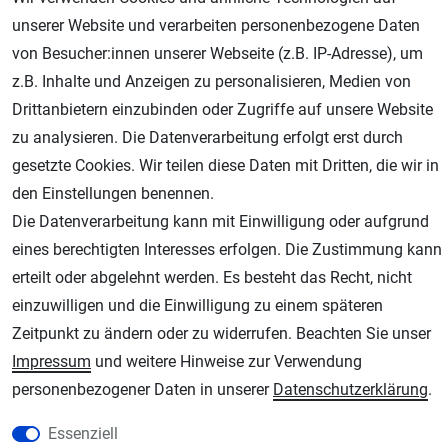
unserer Website und verarbeiten personenbezogene Daten
Geprüfter Shop
von Besucher:innen unserer Webseite (z.B. IP-Adresse), um
z.B. Inhalte und Anzeigen zu personalisieren, Medien von
Drittanbietern einzubinden oder Zugriffe auf unsere Website
zu analysieren. Die Datenverarbeitung erfolgt erst durch
gesetzte Cookies. Wir teilen diese Daten mit Dritten, die wir in
den Einstellungen benennen.
Die Datenverarbeitung kann mit Einwilligung oder aufgrund
eines berechtigten Interesses erfolgen. Die Zustimmung kann
AGB
Widerrufsrecht
Datenschutz
Impressum
erteilt oder abgelehnt werden. Es besteht das Recht, nicht
einzuwilligen und die Einwilligung zu einem späteren
Unsere weiteren Shops:
Zeitpunkt zu ändern oder zu widerrufen. Beachten Sie unser
Impressum
und weitere Hinweise zur Verwendung
Schmincke-City.de
personenbezogener Daten in unserer
Daten­schutz­erklärung
.
Schmincke Künstlerfarben das Gesamtsortiment
Plotter-City.com
Essenziell