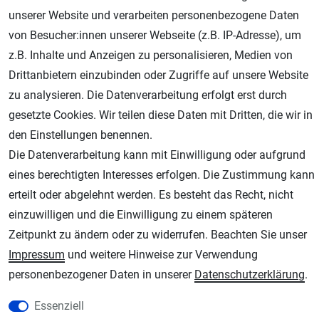
unserer Website und verarbeiten personenbezogene Daten
von Besucher:innen unserer Webseite (z.B. IP-Adresse), um
z.B. Inhalte und Anzeigen zu personalisieren, Medien von
Drittanbietern einzubinden oder Zugriffe auf unsere Website
zu analysieren. Die Datenverarbeitung erfolgt erst durch
gesetzte Cookies. Wir teilen diese Daten mit Dritten, die wir in
den Einstellungen benennen.
AGB
Widerrufsrecht
Datenschutz
Impressum
Die Datenverarbeitung kann mit Einwilligung oder aufgrund
eines berechtigten Interesses erfolgen. Die Zustimmung kann
Unsere weiteren Shops:
erteilt oder abgelehnt werden. Es besteht das Recht, nicht
Schmincke-City.de
einzuwilligen und die Einwilligung zu einem späteren
Schmincke Künstlerfarben das Gesamtsortiment
Zeitpunkt zu ändern oder zu widerrufen. Beachten Sie unser
Plotter-City.com
Impressum
und weitere Hinweise zur Verwendung
Schneideplotter, Transferpressen, Siebdruck und Plotterfolien
personenbezogener Daten in unserer
Daten­schutz­erklärung
.
Modellbau-City.com
Essenziell
Military + Tabletop Plastikmodelle und Modellbau Farben - Bringen Sie Farbe ins