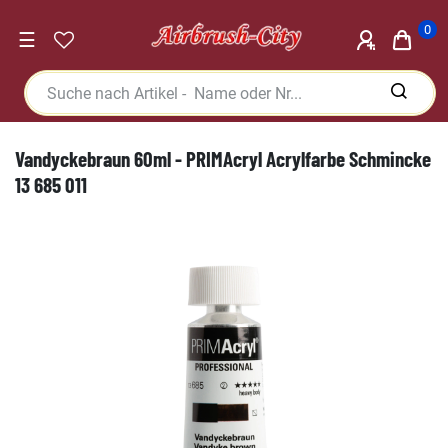
0
☰
Vandyckebraun 60ml - PRIMAcryl Acrylfarbe Schmincke
13 685 011