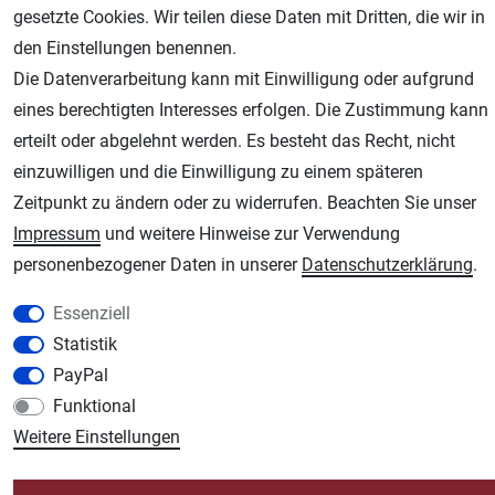
gesetzte Cookies. Wir teilen diese Daten mit Dritten, die wir in
den Einstellungen benennen.
Die Datenverarbeitung kann mit Einwilligung oder aufgrund
AGB
Widerrufsrecht
Datenschutz
Impressum
eines berechtigten Interesses erfolgen. Die Zustimmung kann
erteilt oder abgelehnt werden. Es besteht das Recht, nicht
Unsere weiteren Shops:
einzuwilligen und die Einwilligung zu einem späteren
Zeitpunkt zu ändern oder zu widerrufen. Beachten Sie unser
Schmincke-City.de
Impressum
und weitere Hinweise zur Verwendung
Schmincke Künstlerfarben das Gesamtsortiment
personenbezogener Daten in unserer
Daten­schutz­erklärung
.
Plotter-City.com
Schneideplotter, Transferpressen, Siebdruck und Plotterfolien
Essenziell
Modellbau-City.com
Statistik
Military + Tabletop Plastikmodelle und Modellbau Farben - Bringen Sie Farbe ins
PayPal
Spiel.
Funktional
Im-Shop-kaufen.de
Weitere Einstellungen
Küchen Zubehör - Haus/Garten - Tierbedarf