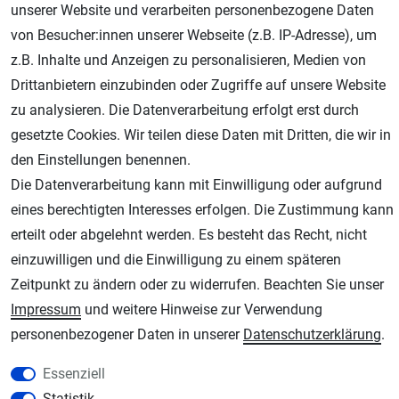
Geprüfter Shop
unserer Website und verarbeiten personenbezogene Daten
von Besucher:innen unserer Webseite (z.B. IP-Adresse), um
z.B. Inhalte und Anzeigen zu personalisieren, Medien von
Drittanbietern einzubinden oder Zugriffe auf unsere Website
zu analysieren. Die Datenverarbeitung erfolgt erst durch
gesetzte Cookies. Wir teilen diese Daten mit Dritten, die wir in
den Einstellungen benennen.
Die Datenverarbeitung kann mit Einwilligung oder aufgrund
AGB
Widerrufsrecht
Datenschutz
Impressum
eines berechtigten Interesses erfolgen. Die Zustimmung kann
erteilt oder abgelehnt werden. Es besteht das Recht, nicht
Unsere weiteren Shops:
einzuwilligen und die Einwilligung zu einem späteren
Zeitpunkt zu ändern oder zu widerrufen. Beachten Sie unser
Schmincke-City.de
Impressum
und weitere Hinweise zur Verwendung
Schmincke Künstlerfarben das Gesamtsortiment
personenbezogener Daten in unserer
Daten­schutz­erklärung
.
Plotter-City.com
Schneideplotter, Transferpressen, Siebdruck und Plotterfolien
Essenziell
Modellbau-City.com
Statistik