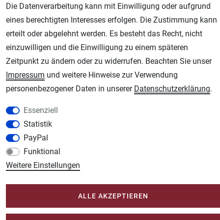
Die Datenverarbeitung kann mit Einwilligung oder aufgrund
eines berechtigten Interesses erfolgen. Die Zustimmung kann
AGB
Widerrufsrecht
Datenschutz
Impressum
erteilt oder abgelehnt werden. Es besteht das Recht, nicht
einzuwilligen und die Einwilligung zu einem späteren
Unsere weiteren Shops:
Zeitpunkt zu ändern oder zu widerrufen. Beachten Sie unser
Schmincke-City.de
Impressum
und weitere Hinweise zur Verwendung
Schmincke Künstlerfarben das Gesamtsortiment
personenbezogener Daten in unserer
Daten­schutz­erklärung
.
Plotter-City.com
Essenziell
Schneideplotter, Transferpressen, Siebdruck und Plotterfolien
Statistik
Modellbau-City.com
PayPal
Military + Tabletop Plastikmodelle und Modellbau Farben - Bringen Sie Farbe ins
Spiel.
Funktional
Weitere Einstellungen
Im-Shop-kaufen.de
Küchen Zubehör - Haus/Garten - Tierbedarf
ALLE AKZEPTIEREN