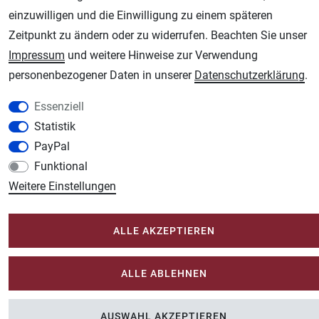
Unsere weiteren Shops:
einzuwilligen und die Einwilligung zu einem späteren
Zeitpunkt zu ändern oder zu widerrufen. Beachten Sie unser
Schmincke-City.de
Impressum
und weitere Hinweise zur Verwendung
Schmincke Künstlerfarben das Gesamtsortiment
personenbezogener Daten in unserer
Daten­schutz­erklärung
.
Plotter-City.com
Schneideplotter, Transferpressen, Siebdruck und Plotterfolien
Essenziell
Modellbau-City.com
Statistik
Military + Tabletop Plastikmodelle und Modellbau Farben - Bringen Sie Farbe ins
PayPal
Spiel.
Funktional
Im-Shop-kaufen.de
Weitere Einstellungen
Küchen Zubehör - Haus/Garten - Tierbedarf
ALLE AKZEPTIEREN
ALLE ABLEHNEN
AUSWAHL AKZEPTIEREN