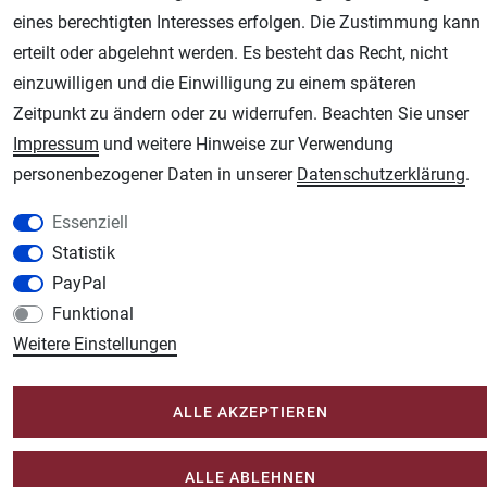
eines berechtigten Interesses erfolgen. Die Zustimmung kann
erteilt oder abgelehnt werden. Es besteht das Recht, nicht
AGB
Widerrufsrecht
Datenschutz
Impressum
einzuwilligen und die Einwilligung zu einem späteren
Zeitpunkt zu ändern oder zu widerrufen. Beachten Sie unser
Unsere weiteren Shops:
Impressum
und weitere Hinweise zur Verwendung
Schmincke-City.de
personenbezogener Daten in unserer
Daten­schutz­erklärung
.
Schmincke Künstlerfarben das Gesamtsortiment
Plotter-City.com
Essenziell
Schneideplotter, Transferpressen, Siebdruck und Plotterfolien
Statistik
PayPal
Modellbau-City.com
Funktional
Military + Tabletop Plastikmodelle und Modellbau Farben - Bringen Sie Farbe ins
Spiel.
Weitere Einstellungen
Im-Shop-kaufen.de
Küchen Zubehör - Haus/Garten - Tierbedarf
ALLE AKZEPTIEREN
ALLE ABLEHNEN