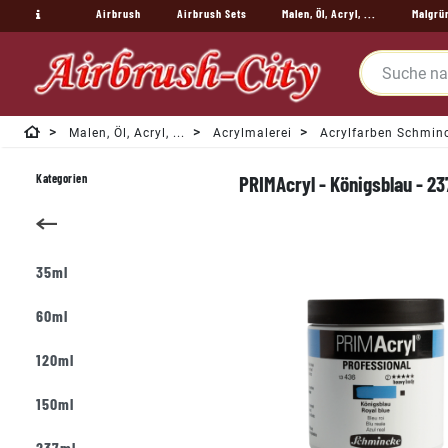
Airbrush
Airbrush Sets
Malen, Öl, Acryl, ...
Malgrü
Malen, Öl, Acryl, ...
Acrylmalerei
Acrylfarben Schmin
Kategorien
PRIMAcryl - Königsblau - 23
35ml
60ml
120ml
150ml
237ml