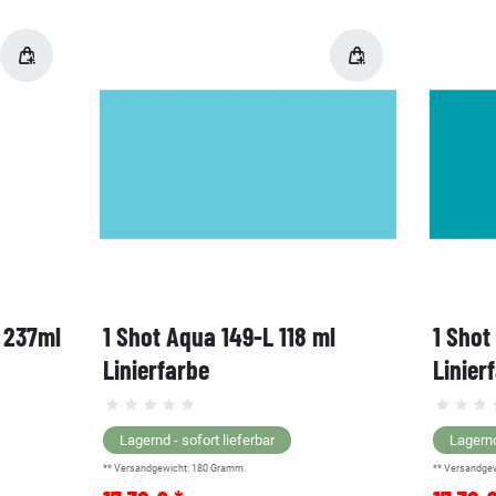
, 237ml
1 Shot Aqua 149-L 118 ml
1 Shot
Linierfarbe
Linier
Lagernd - sofort lieferbar
Lagernd
** Versandgewicht:
180
Gramm.
** Versandge