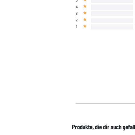
5
4
3
2
1
Produkte, die dir auch gefal