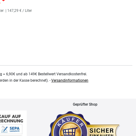
€ *
25,36 € *
ter
| 147,29 € / Liter
118
Milliliter
| 214,92 € / Liter
kg = 6,90€ und ab 149€ Bestellwert Versandkostenfrei.
rden in der Kasse berechnet). -
Versandinformationen
Geprüfter Shop