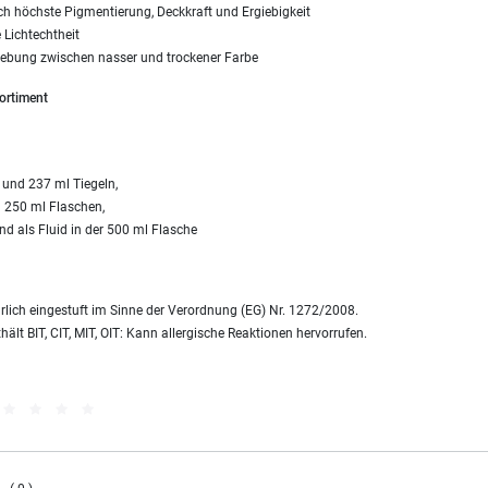
ch höchste Pigmentierung, Deckkraft und Ergiebigkeit
 Lichtechtheit
ebung zwischen nasser und trockener Farbe
ortiment
 und 237 ml Tiegeln,
n 250 ml Flaschen,
nd als Fluid in der 500 ml Flasche
hrlich eingestuft im Sinne der Verordnung (EG) Nr. 1272/2008.
ält BIT, CIT, MIT, OIT: Kann allergische Reaktionen hervorrufen.