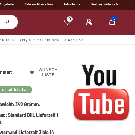
Angebote
Gebraucht wie Neu
Gutscheine
Vertrag widerrufen
0
0
e Künstler Acrylfarbe Schmincke 13 436 053
WUNSCH
ummer:
LISTE
 sofort lieferbar
ewicht:
342
Gramm.
and:
Standard DHL Lieferzeit 1
e.
versand Lieferzeit 3 bis 14