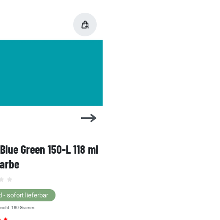
 Blue Green 150-L 118 ml
1 Shot Bright Red 104-L 
farbe
Linierfarbe
 - sofort lieferbar
Lagernd - sofort lieferbar
wicht:
180
Gramm.
** Versandgewicht:
180
Gramm.