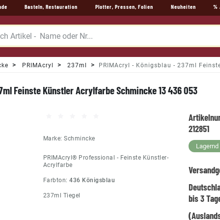
nde
Basteln, Restauration
Plotter, Pressen, Folien
Neuheiten
% 
cke
PRIMAcryl
237ml
PRIMAcryl - Königsblau - 237ml Feinst
7ml Feinste Künstler Acrylfarbe Schmincke 13 436 053
Artikeln
212851
Marke:
Schmincke
Lagernd -
PRIMAcryl® Professional - Feinste Künstler-
Acrylfarbe
Versandg
Farbton:
436 Königsblau
Deutschl
237ml Tiegel
bis 3 Tag
(Auslands