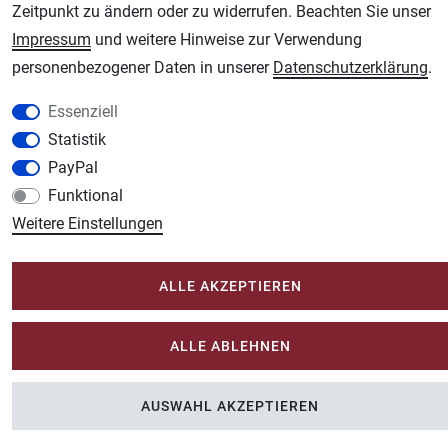
Zeitpunkt zu ändern oder zu widerrufen. Beachten Sie unser
Unsere weiteren Shops:
Impressum
und weitere Hinweise zur Verwendung
Schmincke-City.de
personenbezogener Daten in unserer
Daten­schutz­erklärung
.
Schmincke Künstlerfarben das Gesamtsortiment
Essenziell
Plotter-City.com
Statistik
Schneideplotter, Transferpressen, Siebdruck und Plotterfolien
PayPal
Modellbau-City.com
Funktional
Military + Tabletop Plastikmodelle und Modellbau Farben - Bringen Sie Farbe ins
Spiel.
Weitere Einstellungen
Im-Shop-kaufen.de
Küchen Zubehör - Haus/Garten - Tierbedarf
ALLE AKZEPTIEREN
ALLE ABLEHNEN
AUSWAHL AKZEPTIEREN