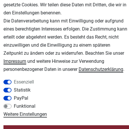
gesetzte Cookies. Wir teilen diese Daten mit Dritten, die wir in
den Einstellungen benennen.
Die Datenverarbeitung kann mit Einwilligung oder aufgrund
eines berechtigten Interesses erfolgen. Die Zustimmung kann
erteilt oder abgelehnt werden. Es besteht das Recht, nicht
AGB
Widerrufsrecht
Datenschutz
Impressum
einzuwilligen und die Einwilligung zu einem späteren
Unsere weiteren Shops:
Zeitpunkt zu ändern oder zu widerrufen. Beachten Sie unser
Impressum
und weitere Hinweise zur Verwendung
Schmincke-City.de
personenbezogener Daten in unserer
Daten­schutz­erklärung
.
Schmincke Künstlerfarben das Gesamtsortiment
Plotter-City.com
Essenziell
Schneideplotter, Transferpressen, Siebdruck und Plotterfolien
Statistik
Modellbau-City.com
PayPal
Military + Tabletop Plastikmodelle und Modellbau Farben - Bringen Sie Farbe ins
Funktional
Spiel.
Weitere Einstellungen
Im-Shop-kaufen.de
Küchen Zubehör - Haus/Garten - Tierbedarf