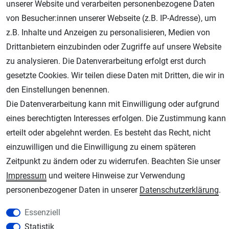
unserer Website und verarbeiten personenbezogene Daten
Geprüfter Shop
von Besucher:innen unserer Webseite (z.B. IP-Adresse), um
z.B. Inhalte und Anzeigen zu personalisieren, Medien von
Drittanbietern einzubinden oder Zugriffe auf unsere Website
zu analysieren. Die Datenverarbeitung erfolgt erst durch
gesetzte Cookies. Wir teilen diese Daten mit Dritten, die wir in
den Einstellungen benennen.
Die Datenverarbeitung kann mit Einwilligung oder aufgrund
eines berechtigten Interesses erfolgen. Die Zustimmung kann
erteilt oder abgelehnt werden. Es besteht das Recht, nicht
AGB
Widerrufsrecht
Datenschutz
Impressum
einzuwilligen und die Einwilligung zu einem späteren
Unsere weiteren Shops:
Zeitpunkt zu ändern oder zu widerrufen. Beachten Sie unser
Impressum
und weitere Hinweise zur Verwendung
Schmincke-City.de
personenbezogener Daten in unserer
Daten­schutz­erklärung
.
Schmincke Künstlerfarben das Gesamtsortiment
Plotter-City.com
Essenziell
Schneideplotter, Transferpressen, Siebdruck und Plotterfolien
Statistik