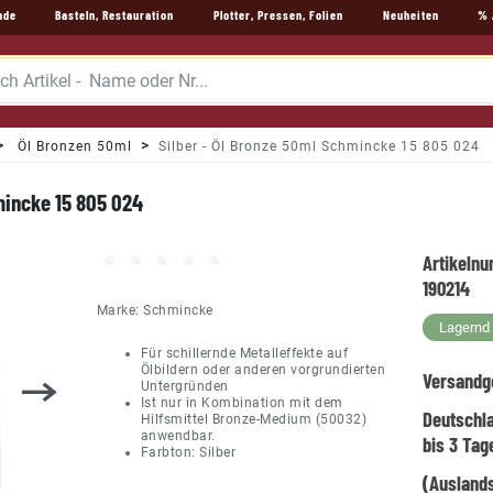
nde
Basteln, Restauration
Plotter, Pressen, Folien
Neuheiten
% 
Öl Bronzen 50ml
Silber - Öl Bronze 50ml Schmincke 15 805 024
mincke 15 805 024
Artikeln
190214
Marke:
Schmincke
Lagernd -
Für schillernde Metalleffekte auf
Ölbildern oder anderen vorgrundierten
Versandg
Untergründen
Ist nur in Kombination mit dem
Deutschl
Hilfsmittel Bronze-Medium (50032)
anwendbar.
bis 3 Tag
Farbton: Silber
(Auslands