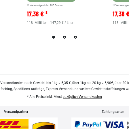
** Versandgewicht:
180
Gramm.
** Versandge
17,38 € *
17,38 
118
Milliliter
| 147,29 € / Liter
118
Millili
 Versandkosten nach Gewicht bis 1kg = 5,35 €, über 1kg bis 20 kg = 5,90€, über 20 
ufschlag, Speditions Aufträge, Express Versand und weitere Gewichtsstaffelungen we
* Alle Preise inkl. Mwst
zuzüglich Versandkosten
Versandpartner
Zahlungsarten