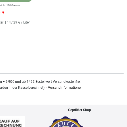
wicht:
180
Gramm.
** Versandgewicht:
180
Gramm.
€ *
25,36 € *
ter
| 147,29 € / Liter
118
Milliliter
| 214,92 € / Liter
kg = 6,90€ und ab 149€ Bestellwert Versandkostenfrei.
rden in der Kasse berechnet). -
Versandinformationen
Geprüfter Shop