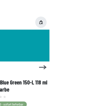
 Blue Green 150-L 118 ml
1 Shot Bright Red 104-L 
farbe
Linierfarbe
 - sofort lieferbar
Lagernd - sofort lieferbar