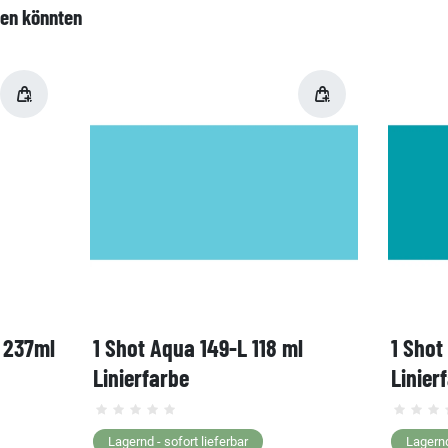
len könnten
, 237ml
1 Shot Aqua 149-L 118 ml
1 Shot
Linierfarbe
Linier
Lagernd - sofort lieferbar
Lagernd