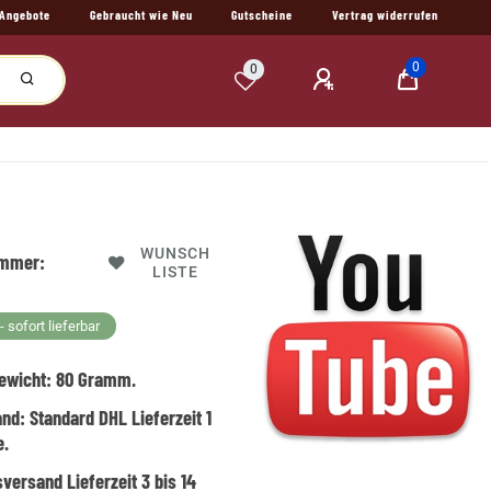
Angebote
Gebraucht wie Neu
Gutscheine
Vertrag widerrufen
0
0
WUNSCH
ummer:
LISTE
 sofort lieferbar
ewicht:
80
Gramm.
and:
Standard DHL Lieferzeit 1
e.
versand Lieferzeit 3 bis 14