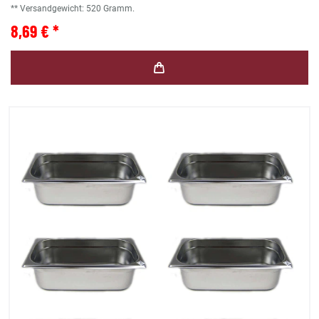
** Versandgewicht:
520
Gramm.
8,69 € *