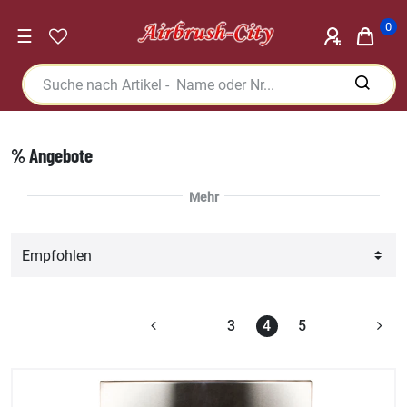
0
☰
% Angebote
3
4
5