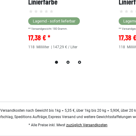
Linierfarbe
Linier
Lagernd - sofort lieferbar
Lagernd
** Versandgewicht:
180
Gramm.
** Versandge
17,38 € *
17,38 
118
Milliliter
| 147,29 € / Liter
118
Millili
 Versandkosten nach Gewicht bis 1kg = 5,35 €, über 1kg bis 20 kg = 5,90€, über 20 
ufschlag, Speditions Aufträge, Express Versand und weitere Gewichtsstaffelungen we
* Alle Preise inkl. Mwst
zuzüglich Versandkosten