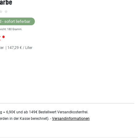
farbe
Linierfarbe
 - sofort lieferbar
Lagernd - sofort lieferbar
wicht:
180
Gramm.
** Versandgewicht:
180
Gramm.
€ *
25,36 € *
ter
| 147,29 € / Liter
118
Milliliter
| 214,92 € / Liter
kg = 6,90€ und ab 149€ Bestellwert Versandkostenfrei.
rden in der Kasse berechnet). -
Versandinformationen