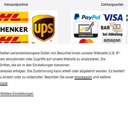
Versandpartner
Zahlungsarten
beiten personenbezogene Daten von Besucher:innen unserer Webseite (z.B. IP-
tern einzubinden oder Zugriffe auf unsere Website zu analysieren. Die
Dritten, die wir in den Einstellungen benennen.
Widerrufsrecht
Datenschutz
teresses erfolgen. Die Zustimmung kann erteilt oder abgelehnt werden. Es besteht
zu ändern oder zu widerrufen. Beachten Sie unser
Impressum
und weitere
ärung
.
Modellbau-City.com
Weitere Einstellungen
essen, Siebdruck und Plotterfolien
Military + Tabletop Plastikmodelle und Modellbau Farben - Bringe