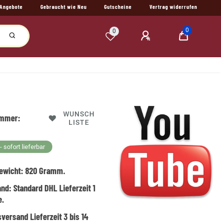
Angebote
Gebraucht wie Neu
Gutscheine
Vertrag widerrufen
0
0
WUNSCH
ummer:
LISTE
 sofort lieferbar
ewicht:
820
Gramm.
and:
Standard DHL Lieferzeit 1
e.
versand Lieferzeit 3 bis 14