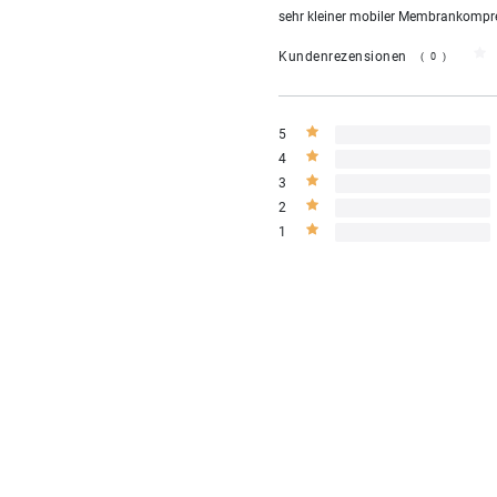
sehr kleiner mobiler Membrankompres
Kundenrezensionen
(0)
5
4
3
2
1