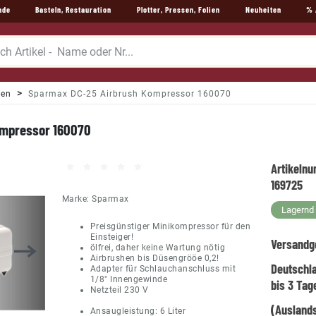
nde
Basteln, Restauration
Plotter, Pressen, Folien
Neuheiten
% 
ren
Sparmax DC-25 Airbrush Kompressor 160070
ompressor 160070
Artikeln
169725
Marke:
Sparmax
Lagernd -
Preisgünstiger Minikompressor für den
Einsteiger!
Versandg
ölfrei, daher keine Wartung nötig
Airbrushen bis Düsengrööe 0,2!
Deutschl
Adapter für Schlauchanschluss mit
1/8" Innengewinde
bis 3 Tag
Netzteil 230 V
(Auslands
Ansaugleistung: 6 Liter