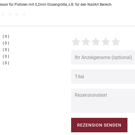
sor für Pistolen mit 0,2mm Düsengröße, z.B. für den NailArt Bereich.
0
0
0
0
0
REZENSION SENDEN