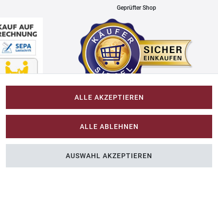
Geprüfter Shop
ALLE AKZEPTIEREN
Impressum
ALLE ABLEHNEN
Im-Shop-kaufen.de
AUSWAHL AKZEPTIEREN
n Sie Farbe ins Spiel.
Küchen Zubehör - Haus/Garten - Tierbedarf