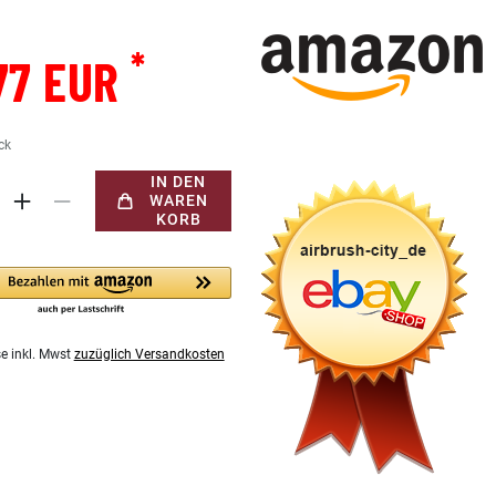
*
77 EUR
ck
IN DEN
WAREN
KORB
se inkl. Mwst
zuzüglich Versandkosten