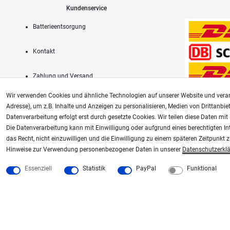
Kundenservice
Batterieentsorgung
Kontakt
Zahlung und Versand
Wir verwenden Cookies und ähnliche Technologien auf unserer Website und verar
Adresse), um z.B. Inhalte und Anzeigen zu personalisieren, Medien von Drittanbie
Datenverarbeitung erfolgt erst durch gesetzte Cookies. Wir teilen diese Daten mit 
AGB
Die Datenverarbeitung kann mit Einwilligung oder aufgrund eines berechtigten In
das Recht, nicht einzuwilligen und die Einwilligung zu einem späteren Zeitpunkt 
Unsere weiteren Shops:
Hinweise zur Verwendung personenbezogener Daten in unserer
Daten­schutz­erkl
Schmincke-City.de
Plotter-City.com
Essenziell
Statistik
PayPal
Funktional
Schmincke Künstlerfarben das Gesamtsortiment
Schneideplotter, Transferpr