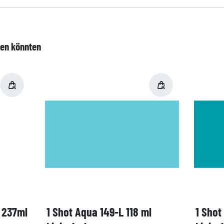
len könnten
, 237ml
1 Shot Aqua 149-L 118 ml
1 Shot