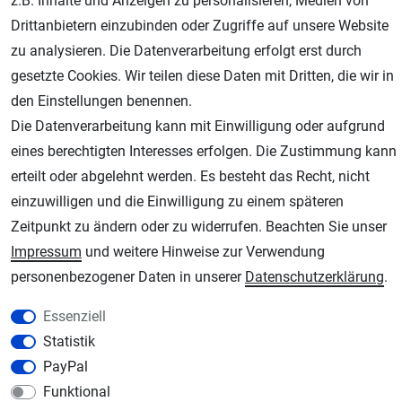
z.B. Inhalte und Anzeigen zu personalisieren, Medien von
Drittanbietern einzubinden oder Zugriffe auf unsere Website
zu analysieren. Die Datenverarbeitung erfolgt erst durch
gesetzte Cookies. Wir teilen diese Daten mit Dritten, die wir in
den Einstellungen benennen.
Die Datenverarbeitung kann mit Einwilligung oder aufgrund
eines berechtigten Interesses erfolgen. Die Zustimmung kann
erteilt oder abgelehnt werden. Es besteht das Recht, nicht
AGB
Widerrufsrecht
Datenschutz
Impressum
einzuwilligen und die Einwilligung zu einem späteren
Zeitpunkt zu ändern oder zu widerrufen. Beachten Sie unser
Unsere weiteren Shops:
Impressum
und weitere Hinweise zur Verwendung
Schmincke-City.de
personenbezogener Daten in unserer
Daten­schutz­erklärung
.
Schmincke Künstlerfarben das Gesamtsortiment
Essenziell
Plotter-City.com
Statistik
Schneideplotter, Transferpressen, Siebdruck und Plotterfolien
PayPal
Modellbau-City.com
Funktional
Military + Tabletop Plastikmodelle und Modellbau Farben - Bringen Sie Farbe ins