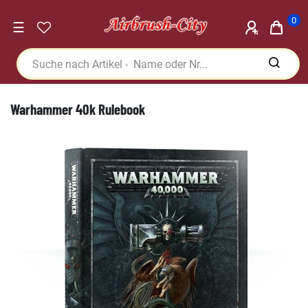
0
☰
Warhammer 40k Rulebook