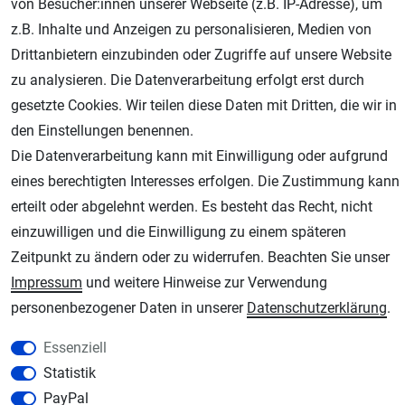
von Besucher:innen unserer Webseite (z.B. IP-Adresse), um
z.B. Inhalte und Anzeigen zu personalisieren, Medien von
Drittanbietern einzubinden oder Zugriffe auf unsere Website
zu analysieren. Die Datenverarbeitung erfolgt erst durch
AGB
Widerrufsrecht
Datenschutz
Impressum
gesetzte Cookies. Wir teilen diese Daten mit Dritten, die wir in
den Einstellungen benennen.
Unsere weiteren Shops:
Die Datenverarbeitung kann mit Einwilligung oder aufgrund
eines berechtigten Interesses erfolgen. Die Zustimmung kann
Schmincke-City.de
erteilt oder abgelehnt werden. Es besteht das Recht, nicht
Schmincke Künstlerfarben das Gesamtsortiment
einzuwilligen und die Einwilligung zu einem späteren
Plotter-City.com
Zeitpunkt zu ändern oder zu widerrufen. Beachten Sie unser
Schneideplotter, Transferpressen, Siebdruck und Plotterfolien
Impressum
und weitere Hinweise zur Verwendung
Modellbau-City.com
personenbezogener Daten in unserer
Daten­schutz­erklärung
.
Military + Tabletop Plastikmodelle und Modellbau Farben - Bringen Sie Farbe ins
Spiel.
Essenziell
Im-Shop-kaufen.de
Statistik
Küchen Zubehör - Haus/Garten - Tierbedarf
PayPal