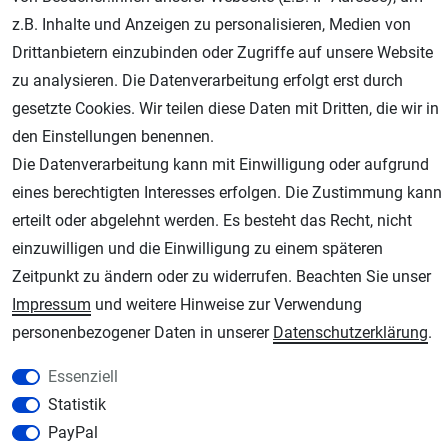
z.B. Inhalte und Anzeigen zu personalisieren, Medien von
Drittanbietern einzubinden oder Zugriffe auf unsere Website
zu analysieren. Die Datenverarbeitung erfolgt erst durch
gesetzte Cookies. Wir teilen diese Daten mit Dritten, die wir in
den Einstellungen benennen.
Die Datenverarbeitung kann mit Einwilligung oder aufgrund
eines berechtigten Interesses erfolgen. Die Zustimmung kann
erteilt oder abgelehnt werden. Es besteht das Recht, nicht
AGB
Widerrufsrecht
Datenschutz
Impressum
einzuwilligen und die Einwilligung zu einem späteren
Unsere weiteren Shops:
Zeitpunkt zu ändern oder zu widerrufen. Beachten Sie unser
Impressum
und weitere Hinweise zur Verwendung
Schmincke-City.de
personenbezogener Daten in unserer
Daten­schutz­erklärung
.
Schmincke Künstlerfarben das Gesamtsortiment
Plotter-City.com
Essenziell
Schneideplotter, Transferpressen, Siebdruck und Plotterfolien
Statistik
Modellbau-City.com
PayPal