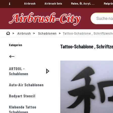
Airbrush
Airbrush Sets
Malen, Öl, Acryl, ...
Malgrü
Airbrush
Schablonen
Tattoo-Schablone , Schriftzeic
Kategorien
Tattoo-Schablone , Schriftz
ARTOOL -
Schablonen
Auto-Air Schablonen
Bodyart Stencil
Klebende Tattoo
Schablonen