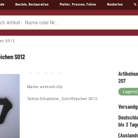
nde
Basteln, Restauration
Plotter, Pressen, Folien
Neuheiten
% 
hen S012
eichen S012
Artikeln
207
Marke:
airbrush-city
Lagernd -
Tattoo-Schablone , Schriftzeichen S012
Versandg
Deutschl
bis 3 Tag
(Auslands