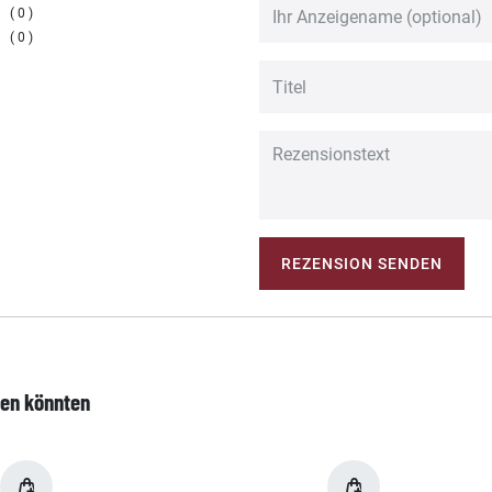
0
0
REZENSION SENDEN
len könnten