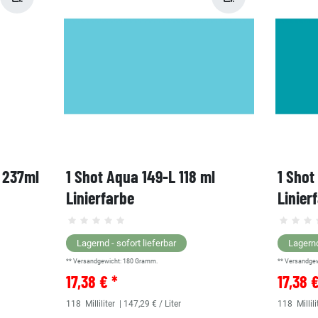
, 237ml
1 Shot Aqua 149-L 118 ml
1 Shot
Linierfarbe
Linier
Lagernd - sofort lieferbar
Lagernd
** Versandgewicht:
180
Gramm.
** Versandge
17,38 € *
17,38 
118
Milliliter
| 147,29 € / Liter
118
Millili