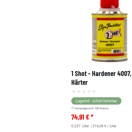
1 Shot - Hardener 4007
Härter
Lagernd - sofort lieferbar
** Versandgewicht:
300
Gramm.
74,91 € *
0.237
Liter
| 316,08 € / Liter