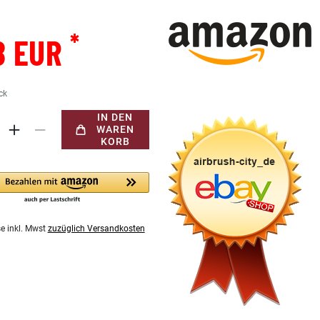
*
8 EUR
ck
IN DEN
WAREN
KORB
se inkl. Mwst
zuzüglich Versandkosten