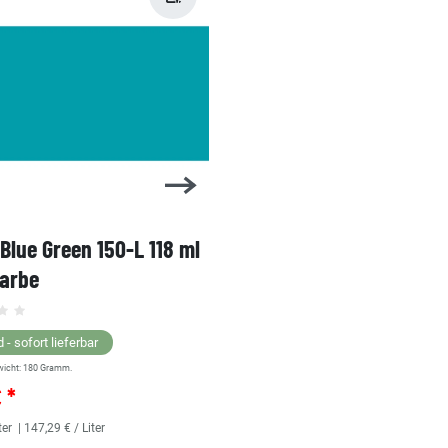
 Blue Green 150-L 118 ml
1 Shot Bright Red 104-L 
farbe
Linierfarbe
 - sofort lieferbar
Lagernd - sofort lieferbar
wicht:
180
Gramm.
** Versandgewicht:
180
Gramm.
€ *
25,36 € *
ter
| 147,29 € / Liter
118
Milliliter
| 214,92 € / Liter