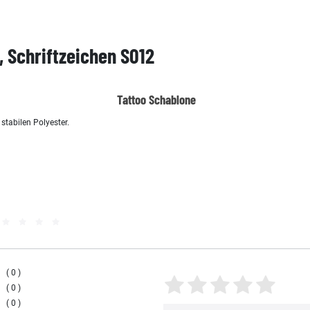
, Schriftzeichen S012
Tattoo Schablone
tabilen Polyester.
0
0
0