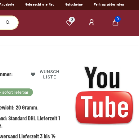
Angebote
Gebraucht wie Neu
Gutscheine
Vertrag widerrufen
0
0
WUNSCH
ummer:
LISTE
 sofort lieferbar
ewicht:
20
Gramm.
and:
Standard DHL Lieferzeit 1
e.
versand Lieferzeit 3 bis 14