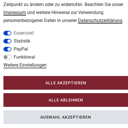
Zeitpunkt zu ändern oder zu widerrufen. Beachten Sie unser
Schmincke-City.de
Impressum
und weitere Hinweise zur Verwendung
Schmincke Künstlerfarben das Gesamtsortiment
personenbezogener Daten in unserer
Daten­schutz­erklärung
.
Plotter-City.com
Schneideplotter, Transferpressen, Siebdruck und Plotterfolien
Essenziell
Modellbau-City.com
Statistik
Military + Tabletop Plastikmodelle und Modellbau Farben - Bringen Sie Farbe ins
PayPal
Spiel.
Funktional
Im-Shop-kaufen.de
Weitere Einstellungen
Küchen Zubehör - Haus/Garten - Tierbedarf
ALLE AKZEPTIEREN
ALLE ABLEHNEN
AUSWAHL AKZEPTIEREN