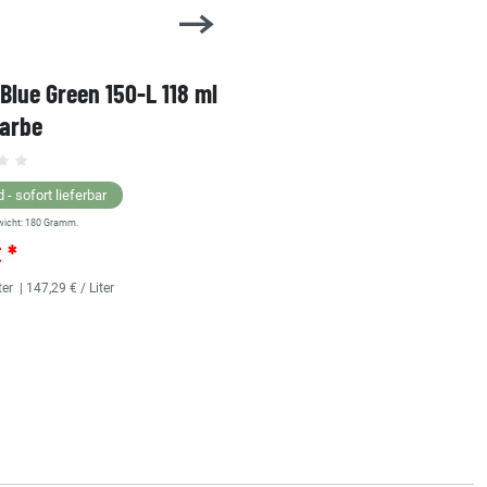
 Blue Green 150-L 118 ml
1 Shot Bright Red 104-L 
farbe
Linierfarbe
 - sofort lieferbar
Lagernd - sofort lieferbar
wicht:
180
Gramm.
** Versandgewicht:
180
Gramm.
€ *
25,36 € *
ter
| 147,29 € / Liter
118
Milliliter
| 214,92 € / Liter