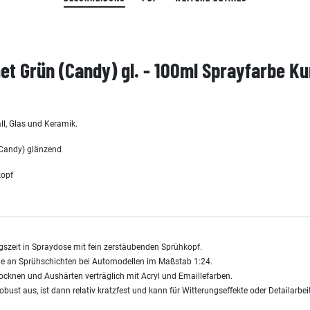
t Grün (Candy) gl. - 100ml Sprayfarbe K
all, Glas und Keramik.
(Candy) glänzend
kopf
szeit in Spraydose mit fein zerstäubenden Sprühkopf.
gänge an Sprühschichten bei Automodellen im Maßstab 1:24.
cknen und Aushärten verträglich mit Acryl und Emaillefarben.
robust aus, ist dann relativ kratzfest und kann für Witterungseffekte oder Detailarb