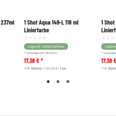
, 237ml
1 Shot Aqua 149-L 118 ml
1 Shot
Linierfarbe
Linier
Lagernd - sofort lieferbar
Lagernd
** Versandgewicht:
180
Gramm.
** Versandge
17,38 € *
17,38 
118
Milliliter
| 147,29 € / Liter
118
Millili