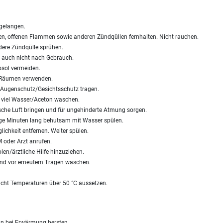
 gelangen.
en, offenen Flammen sowie anderen Zündqüllen fernhalten. Nicht rauchen.
ere Zündqülle sprühen.
, auch nicht nach Gebrauch.
sol vermeiden.
n Räumen verwenden.
Augenschutz/Gesichtsschutz tragen.
viel Wasser/Aceton waschen.
sche Luft bringen und für ungehinderte Atmung sorgen.
e Minuten lang behutsam mit Wasser spülen.
chkeit entfernen. Weiter spülen.
der Arzt anrufen.
len/ärztliche Hilfe hinzuziehen.
und vor erneutem Tragen waschen.
cht Temperaturen über 50 °C aussetzen.
nn bei Erwärmung bersten.