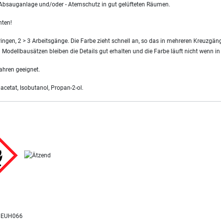
 Absauganlage und/oder - Atemschutz in gut gelüfteten Räumen.
hten!
ringen, 2 > 3 Arbeitsgänge. Die Farbe zieht schnell an, so das in mehreren Kreuzgä
i Modellbausätzen bleiben die Details gut erhalten und die Farbe läuft nicht wenn i
ahren geeignet.
acetat, Isobutanol, Propan-2-ol.
 EUH066