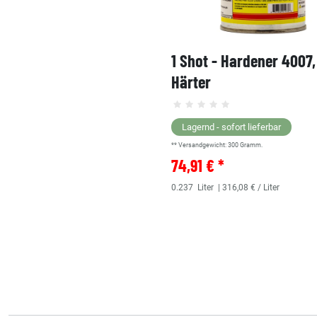
1 Shot - Hardener 4007
Härter
Lagernd - sofort lieferbar
** Versandgewicht:
300
Gramm.
74,91 € *
0.237
Liter
| 316,08 € / Liter