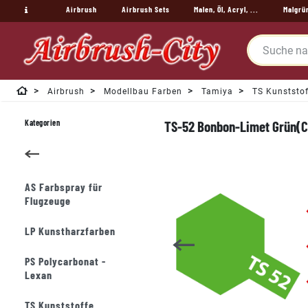
Airbrush
Airbrush Sets
Malen, Öl, Acryl, ...
Malgrü
Airbrush
Modellbau Farben
Tamiya
TS Kunststof
Kategorien
TS-52 Bonbon-Limet Grün(C
AS Farbspray für
Flugzeuge
LP Kunstharzfarben
PS Polycarbonat -
Lexan
TS Kunststoffe