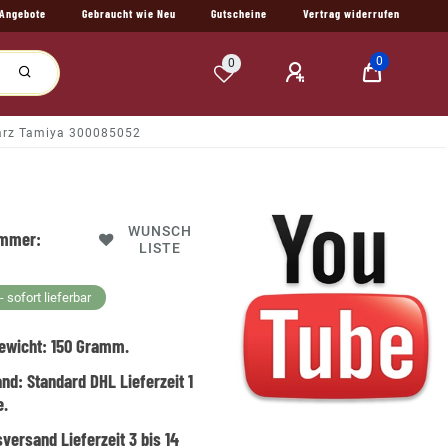
Angebote
Gebraucht wie Neu
Gutscheine
Vertrag widerrufen
0
0
harz Tamiya 300085052
WUNSCH
ummer:
LISTE
 sofort lieferbar
ewicht:
150
Gramm.
and:
Standard DHL Lieferzeit 1
e.
versand Lieferzeit 3 bis 14