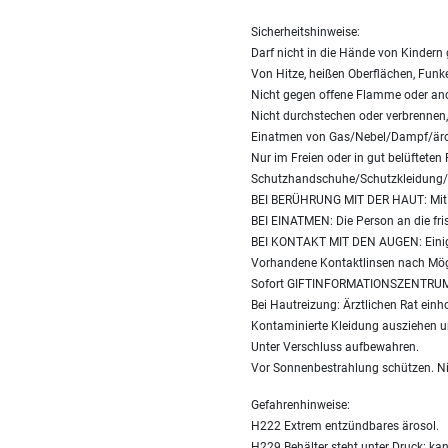
Sicherheitshinweise:
Darf nicht in die Hände von Kindern
Von Hitze, heißen Oberflächen, Funk
Nicht gegen offene Flamme oder and
Nicht durchstechen oder verbrennen
Einatmen von Gas/Nebel/Dampf/äro
Nur im Freien oder in gut belüftete
Schutzhandschuhe/Schutzkleidung/
BEI BERÜHRUNG MIT DER HAUT: Mit 
BEI EINATMEN: Die Person an die fri
BEI KONTAKT MIT DEN AUGEN: Einig
Vorhandene Kontaktlinsen nach Mögli
Sofort GIFTINFORMATIONSZENTRUM o
Bei Hautreizung: Ärztlichen Rat einho
Kontaminierte Kleidung ausziehen 
Unter Verschluss aufbewahren.
Vor Sonnenbestrahlung schützen. Ni
Gefahrenhinweise:
H222 Extrem entzündbares ärosol.
H229 Behälter steht unter Druck: ka