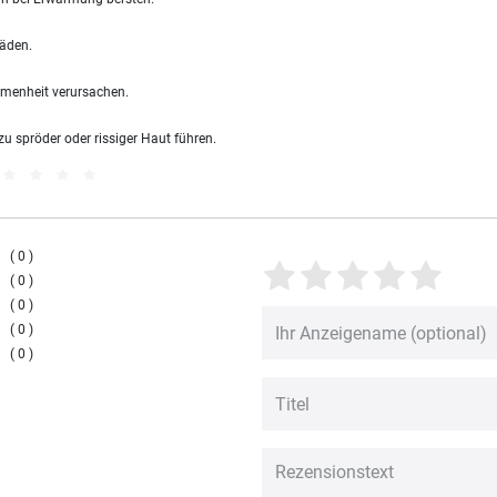
äden.
menheit verursachen.
 spröder oder rissiger Haut führen.
0
0
0
0
0