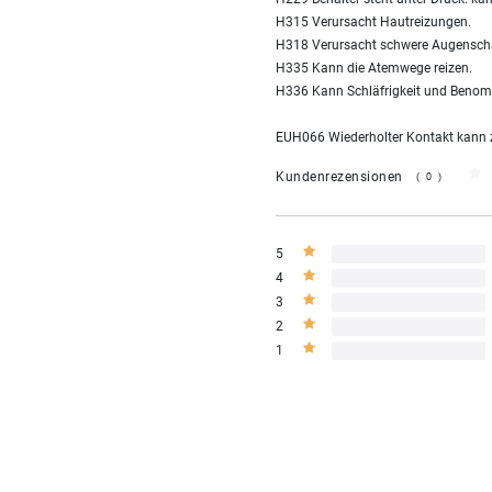
H315 Verursacht Hautreizungen.
H318 Verursacht schwere Augensch
H335 Kann die Atemwege reizen.
H336 Kann Schläfrigkeit und Benom
EUH066 Wiederholter Kontakt kann zu
Kundenrezensionen
(0)
5
4
3
2
1