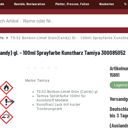
nde
Basteln, Restauration
Plotter, Pressen, Folien
Neuheiten
% 
fe
TS-52 Bonbon-Limet Grün(Candy) Gl. - 100ml Sprayfarbe Kunst
andy) gl. - 100ml Sprayfarbe Kunstharz Tamiya 300085052
Artikeln
15691
Marke:
Tamiya
Lagernd -
TS-52 Bonbon-Limet Grün (Candy) gl.
Tamiya Sprühfarbe 100ml für
Versandg
Kunststoff Modelle
Kunstharz Lack mit kurzer
Deutschl
Trocknungszeit
bis 3 Tag
(Auslands