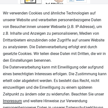
Wir verwenden Cookies und ähnliche Technologien auf
unserer Website und verarbeiten personenbezogene Daten
von Besucher:innen unserer Webseite (z.B. IP-Adresse), um
Geprüfter Shop
z.B. Inhalte und Anzeigen zu personalisieren, Medien von
Drittanbietern einzubinden oder Zugriffe auf unsere Website
zu analysieren. Die Datenverarbeitung erfolgt erst durch
gesetzte Cookies. Wir teilen diese Daten mit Dritten, die wir in
den Einstellungen benennen.
Die Datenverarbeitung kann mit Einwilligung oder aufgrund
eines berechtigten Interesses erfolgen. Die Zustimmung kann
erteilt oder abgelehnt werden. Es besteht das Recht, nicht
AGB
Widerrufsrecht
Datenschutz
Impressum
einzuwilligen und die Einwilligung zu einem späteren
Zeitpunkt zu ändern oder zu widerrufen. Beachten Sie unser
Unsere weiteren Shops:
Impressum
und weitere Hinweise zur Verwendung
Schmincke-City.de
personenbezogener Daten in unserer
Daten­schutz­erklärung
.