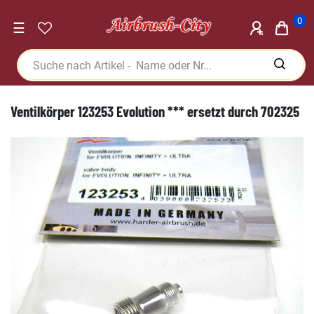
0
☰
Ventilkörper 123253 Evolution *** ersetzt durch 702325