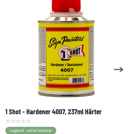
1 Shot - Hardener 4007, 237ml Härter
Lagernd - sofort lieferbar