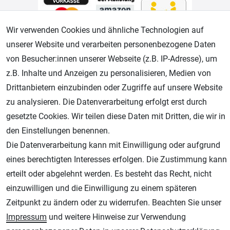
Wir verwenden Cookies und ähnliche Technologien auf
unserer Website und verarbeiten personenbezogene Daten
Geprüfter Shop
von Besucher:innen unserer Webseite (z.B. IP-Adresse), um
z.B. Inhalte und Anzeigen zu personalisieren, Medien von
Drittanbietern einzubinden oder Zugriffe auf unsere Website
zu analysieren. Die Datenverarbeitung erfolgt erst durch
gesetzte Cookies. Wir teilen diese Daten mit Dritten, die wir in
den Einstellungen benennen.
Die Datenverarbeitung kann mit Einwilligung oder aufgrund
eines berechtigten Interesses erfolgen. Die Zustimmung kann
AGB
Widerrufsrecht
Datenschutz
Impressum
erteilt oder abgelehnt werden. Es besteht das Recht, nicht
einzuwilligen und die Einwilligung zu einem späteren
Unsere weiteren Shops:
Zeitpunkt zu ändern oder zu widerrufen. Beachten Sie unser
Schmincke-City.de
Impressum
und weitere Hinweise zur Verwendung
Schmincke Künstlerfarben das Gesamtsortiment