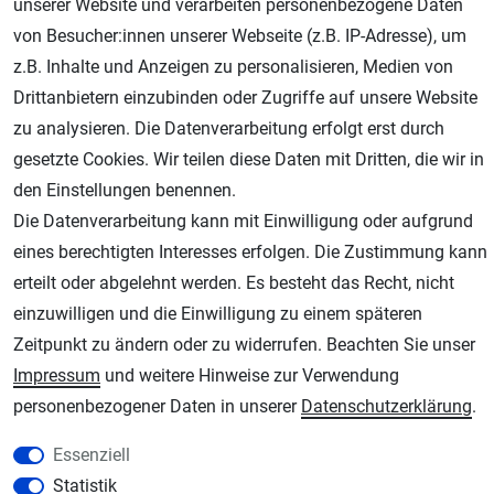
unserer Website und verarbeiten personenbezogene Daten
von Besucher:innen unserer Webseite (z.B. IP-Adresse), um
z.B. Inhalte und Anzeigen zu personalisieren, Medien von
Drittanbietern einzubinden oder Zugriffe auf unsere Website
zu analysieren. Die Datenverarbeitung erfolgt erst durch
gesetzte Cookies. Wir teilen diese Daten mit Dritten, die wir in
den Einstellungen benennen.
AGB
Widerrufsrecht
Datenschutz
Impressum
Die Datenverarbeitung kann mit Einwilligung oder aufgrund
eines berechtigten Interesses erfolgen. Die Zustimmung kann
Unsere weiteren Shops:
erteilt oder abgelehnt werden. Es besteht das Recht, nicht
einzuwilligen und die Einwilligung zu einem späteren
Schmincke-City.de
Zeitpunkt zu ändern oder zu widerrufen. Beachten Sie unser
Schmincke Künstlerfarben das Gesamtsortiment
Impressum
und weitere Hinweise zur Verwendung
Plotter-City.com
personenbezogener Daten in unserer
Daten­schutz­erklärung
.
Schneideplotter, Transferpressen, Siebdruck und Plotterfolien
Modellbau-City.com
Essenziell
Military + Tabletop Plastikmodelle und Modellbau Farben - Bringen Sie Farbe ins
Statistik