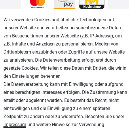
Wir verwenden Cookies und ähnliche Technologien auf
Geprüfter Shop
unserer Website und verarbeiten personenbezogene Daten
von Besucher:innen unserer Webseite (z.B. IP-Adresse), um
z.B. Inhalte und Anzeigen zu personalisieren, Medien von
Drittanbietern einzubinden oder Zugriffe auf unsere Website
zu analysieren. Die Datenverarbeitung erfolgt erst durch
gesetzte Cookies. Wir teilen diese Daten mit Dritten, die wir in
den Einstellungen benennen.
Die Datenverarbeitung kann mit Einwilligung oder aufgrund
AGB
Widerrufsrecht
Datenschutz
Impressum
eines berechtigten Interesses erfolgen. Die Zustimmung kann
erteilt oder abgelehnt werden. Es besteht das Recht, nicht
Unsere weiteren Shops:
einzuwilligen und die Einwilligung zu einem späteren
Schmincke-City.de
Zeitpunkt zu ändern oder zu widerrufen. Beachten Sie unser
Schmincke Künstlerfarben das Gesamtsortiment
Impressum
und weitere Hinweise zur Verwendung