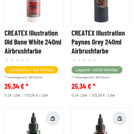
CREATEX Illustration
CREATEX Illustration
Old Bone White 240ml
Paynes Grey 240ml
Airbrushfarbe
Airbrushfarbe
Lieferstatus = auf Anfrage
Lagernd - sofort lieferbar
** Versandgewicht:
360
Gramm.
** Versandgewicht:
360
Gramm.
25,34 € *
25,34 € *
0.24
Liter
| 105,58 € / Liter
0.24
Liter
| 105,58 € / Liter