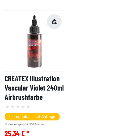
CREATEX Illustration
Vascular Violet 240ml
Airbrushfarbe
Lieferstatus = auf Anfrage
** Versandgewicht:
360
Gramm.
25,34 € *