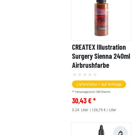
CREATEX Illustration
Surgery Sienna 240ml
Airbrushfarbe
Lieferstatus = auf Anfrage
** Versandgewicht:
360
Gramm.
30,43 € *
0.24
Liter
| 126,79 € / Liter