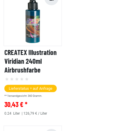
CREATEX Illustration
Viridian 240ml
Airbrushfarbe
Lieferstatus = auf Anfrage
** Versandgewicht:
360
Gramm.
30,43 € *
0.24
Liter
| 126,79 € / Liter