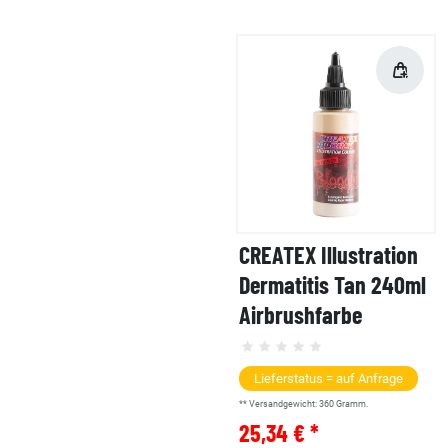
CREATEX Illustration
Dermatitis Tan 240ml
Airbrushfarbe
Lieferstatus = auf Anfrage
** Versandgewicht:
360
Gramm.
25,34 € *