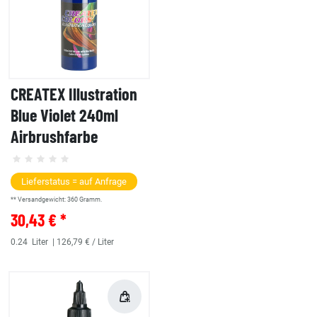
CREATEX Illustration
Blue Violet 240ml
Airbrushfarbe
Lieferstatus = auf Anfrage
** Versandgewicht:
360
Gramm.
30,43 € *
0.24
Liter
| 126,79 € / Liter