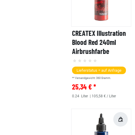
CREATEX Illustration
Blood Red 240ml
Airbrushfarbe
Lieferstatus = auf Anfrage
** Versandgewicht:
360
Gramm.
25,34 € *
0.24
Liter
| 105,58 € / Liter