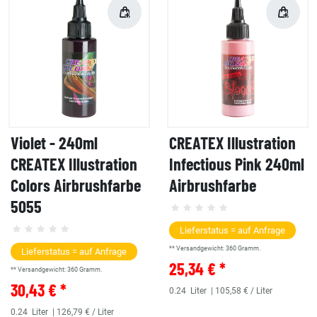
Violet - 240ml
CREATEX Illustration
CREATEX Illustration
Infectious Pink 240ml
Colors Airbrushfarbe
Airbrushfarbe
5055
Lieferstatus = auf Anfrage
** Versandgewicht:
360
Gramm.
Lieferstatus = auf Anfrage
25,34 € *
** Versandgewicht:
360
Gramm.
30,43 € *
0.24
Liter
| 105,58 € / Liter
0.24
Liter
| 126,79 € / Liter