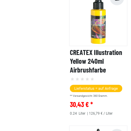
CREATEX Illustration
Yellow 240ml
Airbrushfarbe
Lieferstatus = auf Anfrage
** Versandgewicht:
360
Gramm.
30,43 € *
0.24
Liter
| 126,79 € / Liter