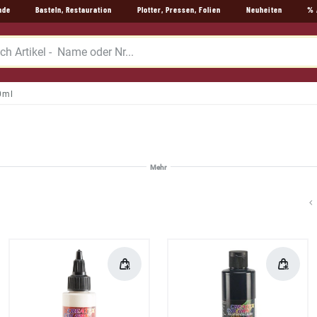
nde
Basteln, Restauration
Plotter, Pressen, Folien
Neuheiten
% 
0ml