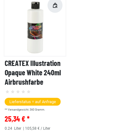
CREATEX Illustration
Opaque White 240ml
Airbrushfarbe
Lieferstatus = auf Anfrage
** Versandgewicht:
360
Gramm.
25,34 € *
0.24
Liter
| 105,58 € / Liter