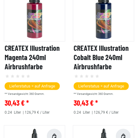
CREATEX Illustration
CREATEX Illustration
Magenta 240ml
Cobalt Blue 240ml
Airbrushfarbe
Airbrushfarbe
Lieferstatus = auf Anfrage
Lieferstatus = auf Anfrage
** Versandgewicht:
360
Gramm.
** Versandgewicht:
360
Gramm.
30,43 € *
30,43 € *
0.24
Liter
| 126,79 € / Liter
0.24
Liter
| 126,79 € / Liter