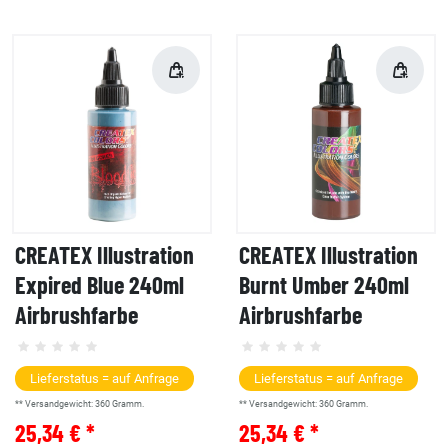
CREATEX Illustration
CREATEX Illustration
Expired Blue 240ml
Burnt Umber 240ml
Airbrushfarbe
Airbrushfarbe
Lieferstatus = auf Anfrage
Lieferstatus = auf Anfrage
** Versandgewicht:
360
Gramm.
** Versandgewicht:
360
Gramm.
25,34 € *
25,34 € *