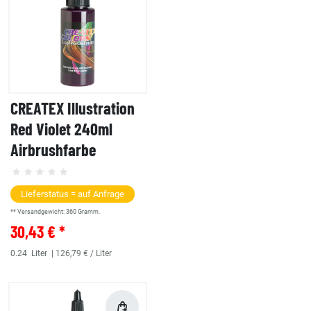
CREATEX Illustration
Red Violet 240ml
Airbrushfarbe
Lieferstatus = auf Anfrage
** Versandgewicht:
360
Gramm.
30,43 € *
0.24
Liter
| 126,79 € / Liter