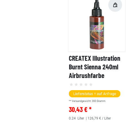
CREATEX Illustration
Burnt Sienna 240ml
Airbrushfarbe
Lieferstatus = auf Anfrage
** Versandgewicht:
360
Gramm.
30,43 € *
0.24
Liter
| 126,79 € / Liter