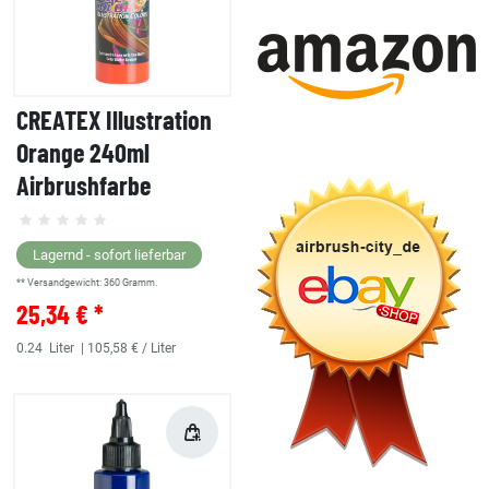
CREATEX Illustration
Orange 240ml
Airbrushfarbe
Lagernd - sofort lieferbar
** Versandgewicht:
360
Gramm.
25,34 € *
0.24
Liter
| 105,58 € / Liter