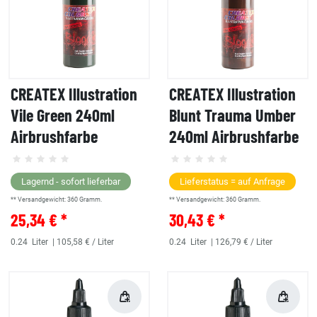
CREATEX Illustration
CREATEX Illustration
Vile Green 240ml
Blunt Trauma Umber
Airbrushfarbe
240ml Airbrushfarbe
Lagernd - sofort lieferbar
Lieferstatus = auf Anfrage
** Versandgewicht:
360
Gramm.
** Versandgewicht:
360
Gramm.
25,34 € *
30,43 € *
0.24
Liter
| 105,58 € / Liter
0.24
Liter
| 126,79 € / Liter