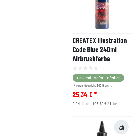
CREATEX Illustration
Code Blue 240ml
Airbrushfarbe
Lagernd - sofort lieferbar
** Versandgewicht:
360
Gramm.
25,34 € *
0.24
Liter
| 105,58 € / Liter