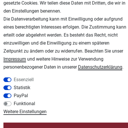
gesetzte Cookies. Wir teilen diese Daten mit Dritten, die wir in
den Einstellungen benennen.
Die Datenverarbeitung kann mit Einwilligung oder aufgrund
eines berechtigten Interesses erfolgen. Die Zustimmung kann
erteilt oder abgelehnt werden. Es besteht das Recht, nicht
AGB
Widerrufsrecht
Datenschutz
Impressum
einzuwilligen und die Einwilligung zu einem späteren
Unsere weiteren Shops:
Zeitpunkt zu ändern oder zu widerrufen. Beachten Sie unser
Impressum
und weitere Hinweise zur Verwendung
Schmincke-City.de
personenbezogener Daten in unserer
Daten­schutz­erklärung
.
Schmincke Künstlerfarben das Gesamtsortiment
Plotter-City.com
Essenziell
Schneideplotter, Transferpressen, Siebdruck und Plotterfolien
Statistik
Modellbau-City.com
PayPal
Military + Tabletop Plastikmodelle und Modellbau Farben - Bringen Sie Farbe ins
Funktional
Spiel.
Weitere Einstellungen
Im-Shop-kaufen.de
Küchen Zubehör - Haus/Garten - Tierbedarf