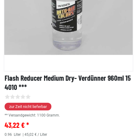
Flash Reducer Medium Dry- Verdünner 960ml 15
4010 ***
zur Zeit nicht lieferbar
** Versandgewicht:
1100
Gramm.
43,22 € *
0.96
Liter
| 45,02 € / Liter