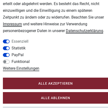
Schmincke-City.de
erteilt oder abgelehnt werden. Es besteht das Recht, nicht
Schmincke Künstlerfarben das Gesamtsortiment
einzuwilligen und die Einwilligung zu einem späteren
Plotter-City.com
Zeitpunkt zu ändern oder zu widerrufen. Beachten Sie unser
Schneideplotter, Transferpressen, Siebdruck und Plotterfolien
Impressum
und weitere Hinweise zur Verwendung
Modellbau-City.com
personenbezogener Daten in unserer
Daten­schutz­erklärung
.
Military + Tabletop Plastikmodelle und Modellbau Farben - Bringen Sie Farbe ins
Essenziell
Spiel.
Statistik
Im-Shop-kaufen.de
PayPal
Küchen Zubehör - Haus/Garten - Tierbedarf
Funktional
Weitere Einstellungen
ALLE AKZEPTIEREN
ALLE ABLEHNEN