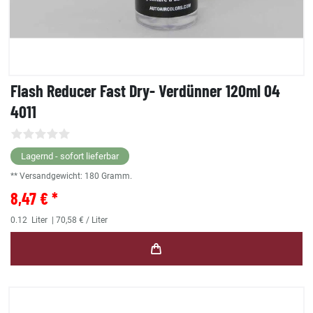
Flash Reducer Fast Dry- Verdünner 120ml 04
4011
Lagernd - sofort lieferbar
** Versandgewicht:
180
Gramm.
8,47 € *
0.12
Liter
| 70,58 € / Liter