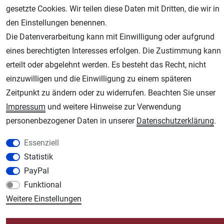
gesetzte Cookies. Wir teilen diese Daten mit Dritten, die wir in
den Einstellungen benennen.
Die Datenverarbeitung kann mit Einwilligung oder aufgrund
eines berechtigten Interesses erfolgen. Die Zustimmung kann
erteilt oder abgelehnt werden. Es besteht das Recht, nicht
AGB
Widerrufsrecht
Datenschutz
Impressum
einzuwilligen und die Einwilligung zu einem späteren
Unsere weiteren Shops:
Zeitpunkt zu ändern oder zu widerrufen. Beachten Sie unser
Impressum
und weitere Hinweise zur Verwendung
Schmincke-City.de
personenbezogener Daten in unserer
Daten­schutz­erklärung
.
Schmincke Künstlerfarben das Gesamtsortiment
Plotter-City.com
Essenziell
Schneideplotter, Transferpressen, Siebdruck und Plotterfolien
Statistik
Modellbau-City.com
PayPal
Military + Tabletop Plastikmodelle und Modellbau Farben - Bringen Sie Farbe ins
Funktional
Spiel.
Weitere Einstellungen
Im-Shop-kaufen.de