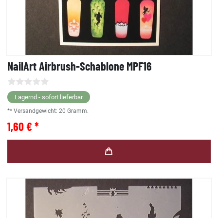
NailArt Airbrush-Schablone MPF16
Lagernd - sofort lieferbar
** Versandgewicht:
20
Gramm.
1,60 € *