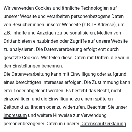
Wir verwenden Cookies und ähnliche Technologien auf
unserer Website und verarbeiten personenbezogene Daten
von Besucher:innen unserer Webseite (z.B. IP-Adresse), um
z.B. Inhalte und Anzeigen zu personalisieren, Medien von
Drittanbietern einzubinden oder Zugriffe auf unsere Website
zu analysieren. Die Datenverarbeitung erfolgt erst durch
gesetzte Cookies. Wir teilen diese Daten mit Dritten, die wir in
AGB
Widerrufsrecht
Datenschutz
Impressum
den Einstellungen benennen.
Die Datenverarbeitung kann mit Einwilligung oder aufgrund
Unsere weiteren Shops:
eines berechtigten Interesses erfolgen. Die Zustimmung kann
Schmincke-City.de
erteilt oder abgelehnt werden. Es besteht das Recht, nicht
Schmincke Künstlerfarben das Gesamtsortiment
einzuwilligen und die Einwilligung zu einem späteren
Plotter-City.com
Zeitpunkt zu ändern oder zu widerrufen. Beachten Sie unser
Schneideplotter, Transferpressen, Siebdruck und Plotterfolien
Impressum
und weitere Hinweise zur Verwendung
Modellbau-City.com
personenbezogener Daten in unserer
Daten­schutz­erklärung
.
Military + Tabletop Plastikmodelle und Modellbau Farben - Bringen Sie Farbe ins