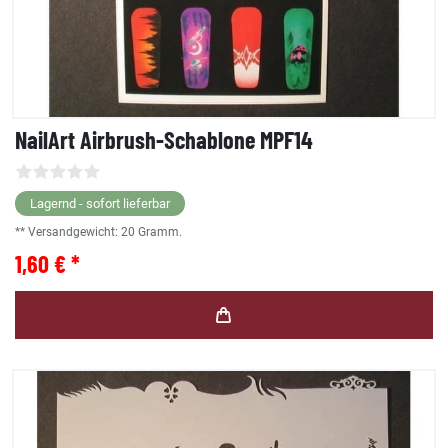
NailArt Airbrush-Schablone MPF14
Lagernd - sofort lieferbar
** Versandgewicht:
20
Gramm.
1,60 € *