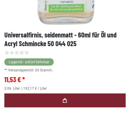
Universalfirnis, seidenmatt - 60ml für Öl und
Acryl Schmincke 50 044 025
Lagernd - sofort lieferbar
** Versandgewicht:
65
Gramm.
11,53 € *
0.06
Liter
| 192,17 € / Liter