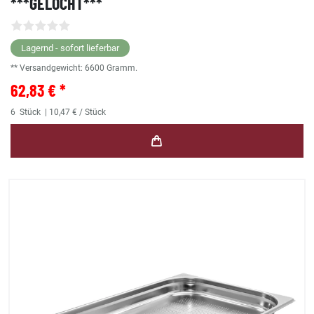
***GELOCHT***
Lagernd - sofort lieferbar
** Versandgewicht:
6600
Gramm.
62,83 € *
6
Stück
| 10,47 € / Stück