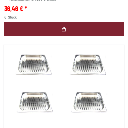
36,46 € *
6
Stück