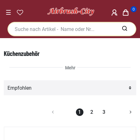
0
☰
Küchenzubehör
1
2
3