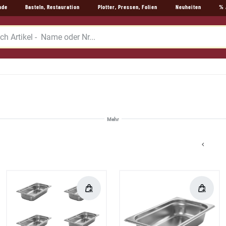
nde
Basteln, Restauration
Plotter, Pressen, Folien
Neuheiten
% 