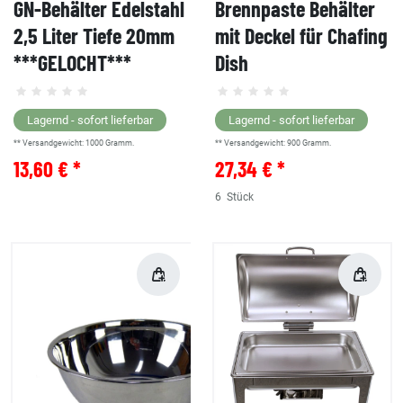
GN-Behälter Edelstahl
Brennpaste Behälter
2,5 Liter Tiefe 20mm
mit Deckel für Chafing
***GELOCHT***
Dish
Lagernd - sofort lieferbar
Lagernd - sofort lieferbar
** Versandgewicht:
1000
Gramm.
** Versandgewicht:
900
Gramm.
13,60 € *
27,34 € *
6
Stück