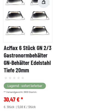
AcMax 6 Stück GN 2/3
Gastronormbehälter
GN-Behälter Edelstahl
Tiefe 20mm
Lagernd - sofort lieferbar
** Versandgewicht:
3900
Gramm.
30,47 € *
6
Stück
| 5,08 € / Stück