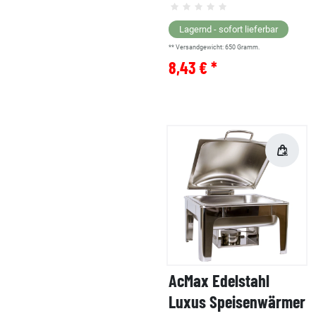
Lagernd - sofort lieferbar
** Versandgewicht:
650
Gramm.
8,43 € *
AcMax Edelstahl
Luxus Speisenwärmer