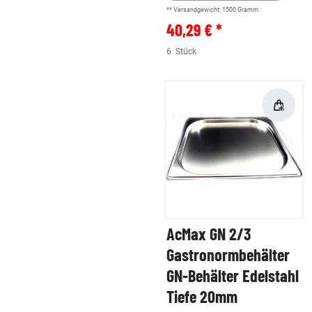
** Versandgewicht:
1500
Gramm.
40,29 € *
6
Stück
AcMax GN 2/3
Gastronormbehälter
GN-Behälter Edelstahl
Tiefe 20mm