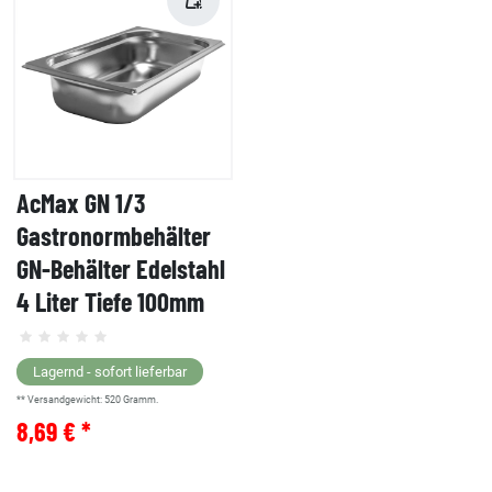
AcMax GN 1/3
Gastronormbehälter
GN-Behälter Edelstahl
4 Liter Tiefe 100mm
Lagernd - sofort lieferbar
** Versandgewicht:
520
Gramm.
8,69 € *