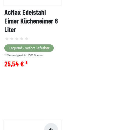
AcMax Edelstahl
Eimer Kücheneimer 8
Liter
Lagernd - sofort lieferbar
** Versandgewicht:
1500
Gramm.
25,54 € *