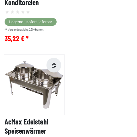
Konditoreien
Lagernd - sofort lieferbar
** Versandgewicht:
250
Gramm.
35,22 € *
AcMax Edelstahl
Speisenwärmer