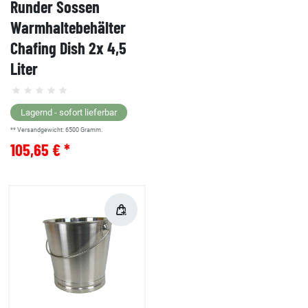
Runder Sossen
Warmhaltebehälter
Chafing Dish 2x 4,5
Liter
Lagernd - sofort lieferbar
** Versandgewicht:
6500
Gramm.
105,65 € *