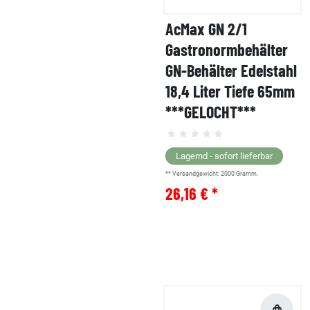
AcMax GN 2/1
Gastronormbehälter
GN-Behälter Edelstahl
18,4 Liter Tiefe 65mm
***GELOCHT***
Lagernd - sofort lieferbar
** Versandgewicht:
2000
Gramm.
26,16 € *