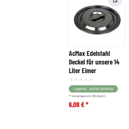
AcMax Edelstahl
Deckel für unsere 14
Liter Eimer
Lagernd - sofort lieferbar
** Versandgewicht:
300
Gramm.
6,08 € *