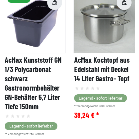
AcMax Kunststoff GN
AcMax Kochtopf aus
1/3 Polycarbonat
Edelstahl mit Deckel
schwarz
14 Liter Gastro- Topf
Gastronormbehälter
GN-Behälter 5,7 Liter
Lagernd - sofort lieferbar
Tiefe 150mm
** Versandgewicht:
3800
Gramm.
38,24 € *
Lagernd - sofort lieferbar
** Versandgewicht:
250
Gramm.