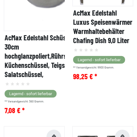
AcMax Edelstahl
Luxus Speisenwärmer
Warmhaltebehälter
AcMax Edelstahl Schüssel D.
Chafing Dish 9,0 Liter
30cm
hochglanzpoliert,Rührschüssel,
Lagernd - sofort lieferbar
Küchenschüssel, Teigschüssel,
** Versandgewicht:
9900
Gramm.
Salatschüssel,
98,25 € *
Lagernd - sofort lieferbar
** Versandgewicht:
560
Gramm.
7,08 € *