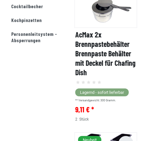
Cocktailbecher
Kochpinzetten
AcMax 2x
Personenleitsystem -
Absperrungen
Brennpastebehälter
Brennpaste Behälter
mit Deckel für Chafing
Dish
Lagernd - sofort lieferbar
** Versandgewicht:
300
Gramm.
9,11 € *
2
Stück
Neuheit