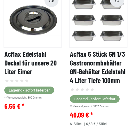
AcMax Edelstahl
AcMax 6 Stück GN 1/3
Deckel für unsere 20
Gastronormbehälter
Liter Eimer
GN-Behälter Edelstahl
4 Liter Tiefe 100mm
Lagernd - sofort lieferbar
** Versandgewicht:
300
Gramm.
Lagernd - sofort lieferbar
6,56 € *
** Versandgewicht:
3120
Gramm.
40,09 € *
6
Stück
| 6,68 € / Stück