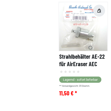
Strahlbehälter AE-22
für AirEraser AEC
Lagernd - sofort lieferbar
** Versandgewicht:
35
Gramm.
11,50 € *