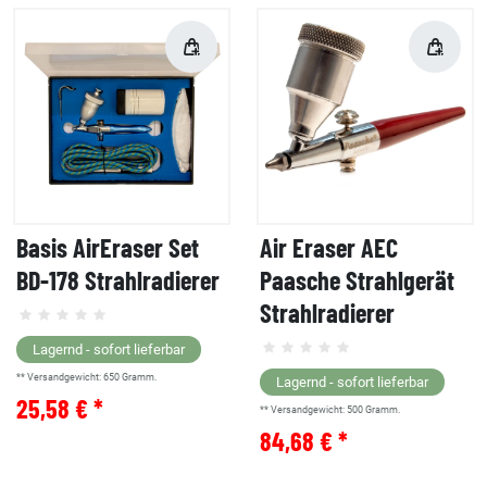
Basis AirEraser Set
Air Eraser AEC
BD-178 Strahlradierer
Paasche Strahlgerät
Strahlradierer
Lagernd - sofort lieferbar
** Versandgewicht:
650
Gramm.
Lagernd - sofort lieferbar
25,58 € *
** Versandgewicht:
500
Gramm.
84,68 € *