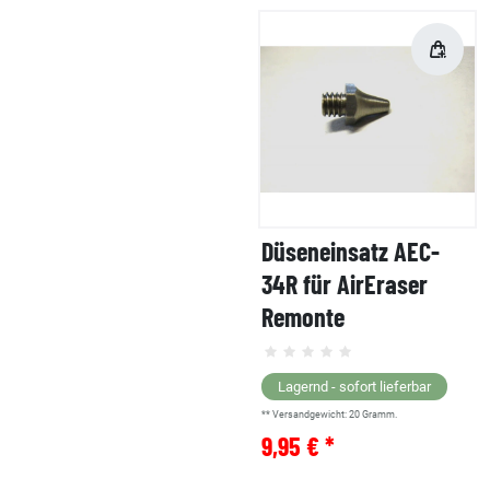
Düseneinsatz AEC-
34R für AirEraser
Remonte
Lagernd - sofort lieferbar
** Versandgewicht:
20
Gramm.
9,95 € *