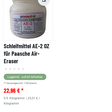
Schleifmittel AE-2 OZ
für Paasche Air-
Eraser
Lagernd - sofort lieferbar
** Versandgewicht:
1100
Gramm.
22,96 € *
0.9
Kilogramm
| 25,51 € /
Kilogramm