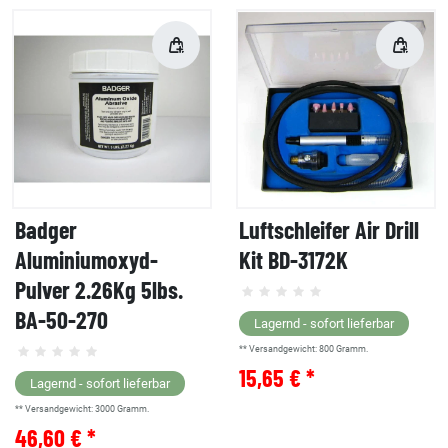
Badger
Luftschleifer Air Drill
Aluminiumoxyd-
Kit BD-3172K
Pulver 2.26Kg 5lbs.
BA-50-270
Lagernd - sofort lieferbar
** Versandgewicht:
800
Gramm.
15,65 € *
Lagernd - sofort lieferbar
** Versandgewicht:
3000
Gramm.
46,60 € *