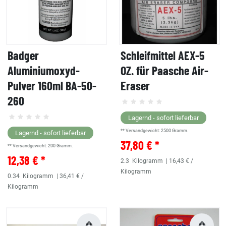
Badger
Schleifmittel AEX-5
Aluminiumoxyd-
OZ. für Paasche Air-
Pulver 160ml BA-50-
Eraser
260
Lagernd - sofort lieferbar
** Versandgewicht:
2500
Gramm.
Lagernd - sofort lieferbar
37,80 € *
** Versandgewicht:
200
Gramm.
12,38 € *
2.3
Kilogramm
| 16,43 € /
Kilogramm
0.34
Kilogramm
| 36,41 € /
Kilogramm