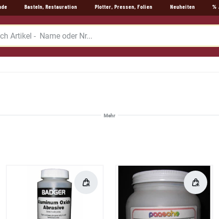
nde
Basteln, Restauration
Plotter, Pressen, Folien
Neuheiten
% 