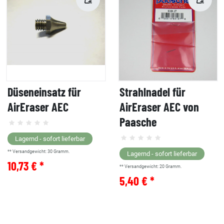
Düseneinsatz für
Strahlnadel für
AirEraser AEC
AirEraser AEC von
Paasche
Lagernd - sofort lieferbar
** Versandgewicht:
30
Gramm.
Lagernd - sofort lieferbar
10,73 € *
** Versandgewicht:
20
Gramm.
5,40 € *